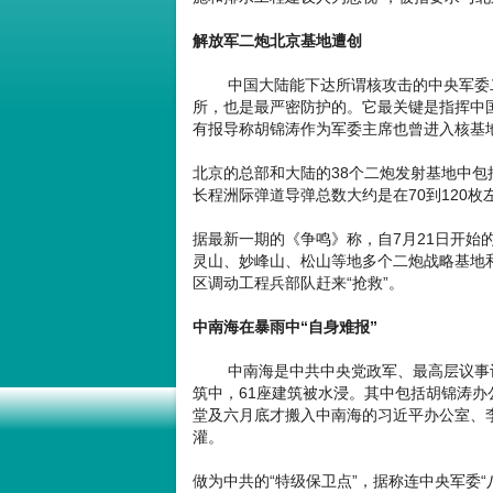
解放军二炮北京基地遭创
中国大陆能下达所谓核攻击的中央军委二
所，也是最严密防护的。它最关键是指挥中
有报导称胡锦涛作为军委主席也曾进入核基
北京的总部和大陆的38个二炮发射基地中包括
长程洲际弹道导弹总数大约是在70到120枚
据最新一期的《争鸣》称，自7月21日开始
灵山、妙峰山、松山等地多个二炮战略基地
区调动工程兵部队赶来“抢救”。
中南海在暴雨中“自身难报”
中南海是中共中央党政军、最高层议事议
筑中，61座建筑被水浸。其中包括胡锦涛
堂及六月底才搬入中南海的习近平办公室、李
灌。
做为中共的“特级保卫点”，据称连中央军委