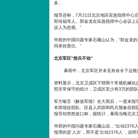
多。
报导还称，7月21日北京地区应急指挥中心
郑传福等人。郭金龙在应急指挥中心会议上
设人为忽视。”
华府的中国问题专家石藏山认为，“郭金龙
同承担责任。”
北京军区“按兵不动”
暴雨中，北京军区并未见有命令下达救援民
资料显示，北京卫戍区下辖两个常规机械化
照非常保守的统计，卫戍区至少有3万的部队
军方喉舌《解放军报》在大雨后，一度未报导
本部现役部队、区县人武部和民兵预备役部队并
报导却突然改口称，据统计，暴雨当晚北京卫
华府的中国问题专家石藏山说，“出动2376
报用的是‘人次’，而不是‘出动2376人’，