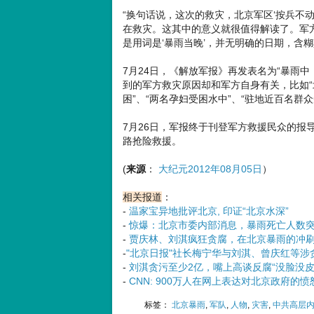
“换句话说，这次的救灾，北京军区‘按兵不
在救灾。这其中的意义就很值得解读了。军方
是用词是‘暴雨当晚’，并无明确的日期，含
7月24日，《解放军报》再发表名为“暴雨中
到的军方救灾原因却和军方自身有关，比如
困”、“两名孕妇受困水中”、“驻地近百名群众
7月26日，军报终于刊登军方救援民众的报
路抢险救援。
(
来源
：
大纪元2012年08月05日
）
相关报道
：
-
温家宝异地批评北京, 印证“北京水深”
-
惊爆：北京市委内部消息，暴雨死亡人数突破
-
贾庆林、刘淇疯狂贪腐，在北京暴雨的冲
-
"北京日报"社长梅宁华与刘淇、曾庆红等涉
-
刘淇贪污至少2亿，嘴上高谈反腐“没脸没皮
-
CNN: 900万人在网上表达对北京政府的愤
标签：
北京暴雨
,
军队
,
人物
,
灾害
,
中共高层