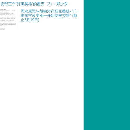
公安部三个“打黑英雄”的覆灭（3）- 郑少东
周永康恶斗胡锦涛详细完整版- "广
隶闯宫政变刚一开始便被控制" (截
止3月19日)