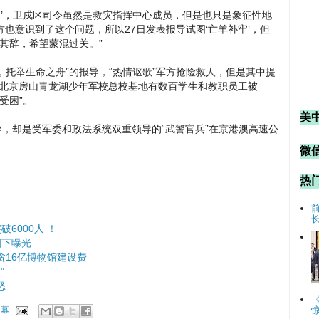
动’，卫戍区司令虽然是救灾指挥中心成员，但是也只是象征性地
也意识到了这个问题，所以27日发表报导试图‘亡羊补牢’，但
糊其辞，希望蒙混过关。”
，托举生命之舟”的报导，“热情讴歌”军方抢险救人，但是其中提
“北京房山青龙湖少年军校总校基地有数百学生和教职员工被
受困”。
美
导，却是受军委和政法系统双重领导的“武警官兵”在京港澳高速公
微信
热
6000人 ！
刷下曝光
贪16亿博物馆建设费
”
怒
内幕