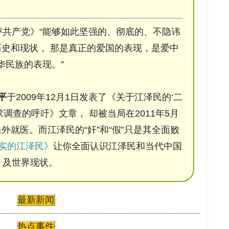
评共产党》“能够如此坚强的、彻底的、不隐讳
史和现状， 那是真正的爱国的表现，是爱中
华民族的表现。”
平
于2009年12月1日发表了《关于江泽民的‘二
调查的呼吁》文章， 却被当局在2011年5月
保外就医。而江泽民的“奸”和“假”只是其全面败
实的江泽民》
让你全面认识江泽民和当代中国
及世界现状。
最新新闻
:
热点事件
: