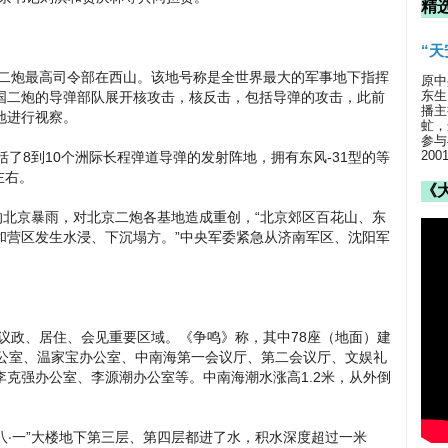
精
“
炮最高司令部在西山。该地号称是全世界最大的军事地下指挥
原中
东生
国二炮的导弹部队展开核攻击，核反击，包括导弹的攻击，此前
播主
地进行视察。
虻，
参与
20
了8到10个洲际长程弹道导弹的发射阵地，拥有东风-31型的等
左右。
《
的北京暴雨，对北京二炮各基地造成重创，“北京郊区百花山、东
和营区发生水浸、下沉塌方。”中央军委紧急从济南军区、沈阳军
政、居住、会见重要区域。《争鸣》称，其中78座（地面）建
办公室、温家宝办公室、中南海第一会议厅、第二会议厅、文娱礼
克强办公室、李源潮办公室等。中南海潮水涨高1.2米，从外倒
“八‧一”大楼地下第三层、第四层都进了水，积水深度超过一米