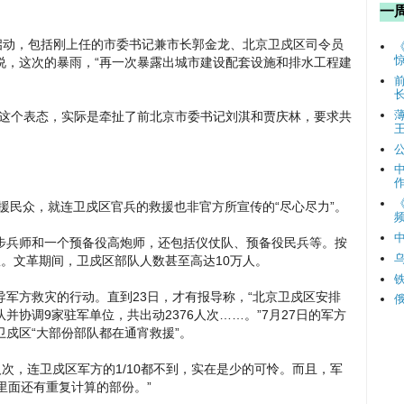
一
启动，包括刚上任的市委书记兼市长郭金龙、北京卫戍区司令员
说，这次的暴雨，“再一次暴露出城市建设配套设施和排水工程建
的这个表态，实际是牵扯了前北京市委书记刘淇和贾庆林，要求共
众，就连卫戍区官兵的救援也非官方所宣传的“尽心尽力”。
频
步兵师和一个预备役高炮师，还包括仪仗队、预备役民兵等。按
。文革期间，卫戍区部队人数甚至高达10万人。
军方救灾的行动。直到23日，才有报导称，“北京卫戍区安排
协调9家驻军单位，共出动2376人次……。”7月27日的军方
戍区“大部份部队都在通宵救援”。
人次，连卫戍区军方的1/10都不到，实在是少的可怜。而且，军
说明里面还有重复计算的部份。”