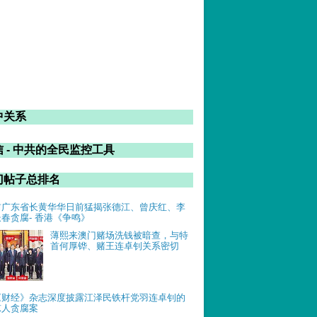
中关系
 - 中共的全民监控工具
门帖子总排名
前广东省长黄华华日前猛揭张德江、曾庆红、李
长春贪腐- 香港《争鸣》
薄熙来澳门赌场洗钱被暗查，与特
首何厚铧、赌王连卓钊关系密切
《财经》杂志深度披露江泽民铁杆党羽连卓钊的
惊人贪腐案