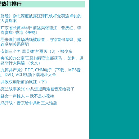
周热门排行
《财经》杂志深度披露江泽民铁杆党羽连卓钊的
惊人贪腐案
前广东省长黄华华日前猛揭张德江、曾庆红、李
长春贪腐- 香港《争鸣》
薄熙来澳门赌场洗钱被暗查，与特首何厚铧、赌
王连卓钊关系密切
公安部三个“打黑英雄”的覆灭（3）- 郑少东
中央“610办公室”三级指挥官全部落马， 架构、运
作及罪行大揭秘 （长文）
《九评共产党》PDF, CHM电子书下载、MP3音
、DVD, VCD视频下载地址大全
中共政权崩溃前的疯狂（下）
乌克兰战事紧张 中共进退两难被普京给耍了
铁链女一声惊人 -- 我不是小花梅
俄乌开战：普京给中共出三大难题