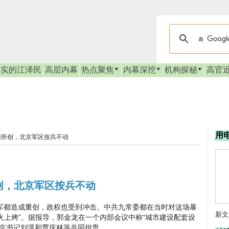
真实的江泽民
高层内幕
热点聚焦
内幕深挖
机构探秘
高官
用
雨所创，北京军区按兵不动
创，北京军区按兵不动
都造成重创，政权也受到冲击。中共九常委都在当时对这场暴
新文
在火上烤”。据报导，郭金龙在一个内部会议中称“城市建设配套设
北京书记刘淇和贾庆林等共同担责。