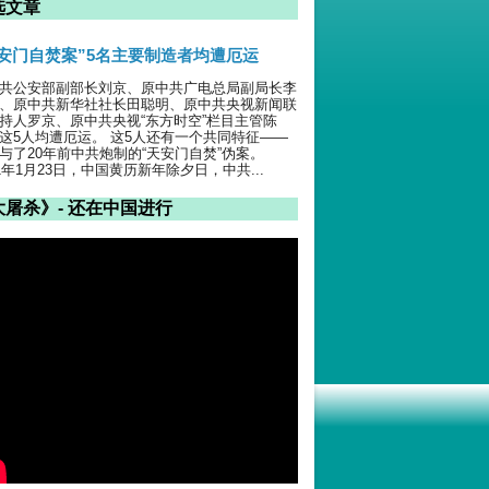
选文章
天安门自焚案”5名主要制造者均遭厄运
共公安部副部长刘京、原中共广电总局副局长李
、原中共新华社社长田聪明、原中共央视新闻联
持人罗京、原中共央视“东方时空”栏目主管陈
这5人均遭厄运。 这5人还有一个共同特征——
与了20年前中共炮制的“天安门自焚”伪案。
01年1月23日，中国黄历新年除夕日，中共...
大屠杀》- 还在中国进行