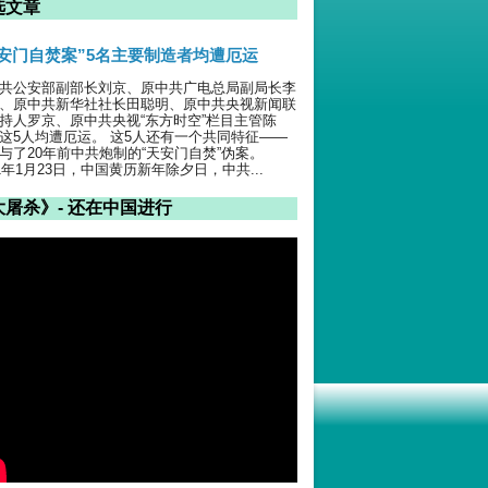
选文章
天安门自焚案”5名主要制造者均遭厄运
共公安部副部长刘京、原中共广电总局副局长李
、原中共新华社社长田聪明、原中共央视新闻联
持人罗京、原中共央视“东方时空”栏目主管陈
这5人均遭厄运。 这5人还有一个共同特征——
与了20年前中共炮制的“天安门自焚”伪案。
01年1月23日，中国黄历新年除夕日，中共...
大屠杀》- 还在中国进行