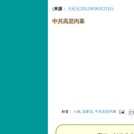
(
来源
：
大纪元2012年08月22日
）
中共高层内幕
:
标签：
人物
,
温家宝
,
中共高层内幕