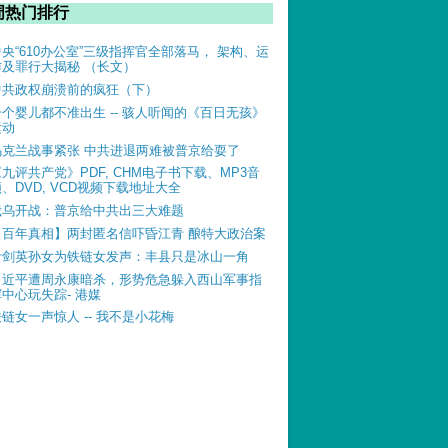
周热门排行
中央“610办公室”三级指挥官全部落马， 架构、运
作及罪行大揭秘 （长文）
中共政权崩溃前的疯狂（下）
一个婴儿都不准出生 -- 骇人听闻的《百日无孩》
运动
乌克兰战事紧张 中共进退两难被普京给耍了
《九评共产党》PDF, CHM电子书下载、MP3音
、DVD, VCD视频下载地址大全
俄乌开战：普京给中共出三大难题
【百年真相】两封匿名信吓昏江青 酿特大政治案
叶剑英孙女为铁链女发声：丰县只是冰山一角
习近平遭周永康暗杀，形势危急躲入西山军事指
挥中心玩失踪- 港媒
铁链女一声惊人 -- 我不是小花梅