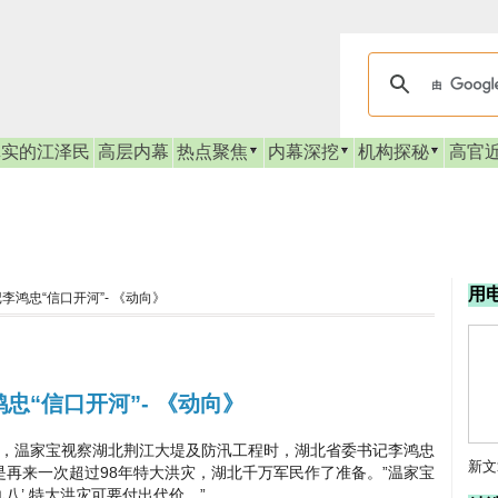
真实的江泽民
高层内幕
热点聚焦
内幕深挖
机构探秘
高官
用
鸿忠“信口开河”- 《动向》
忠“信口开河”- 《动向》
，温家宝视察湖北荆江大堤及防汛工程时，湖北省委书记李鸿忠
新文
就是再来一次超过98年特大洪灾，湖北千万军民作了准备。”温家宝
八’ 特大洪灾可要付出代价。”