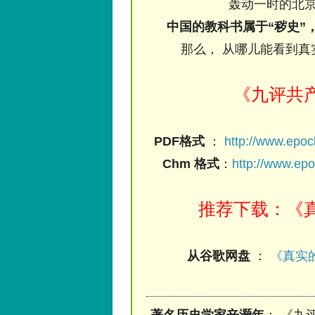
轰动一时的北京
中国的教科书属于“秽史”
那么， 从哪儿能看到真
《九评共
PDF格式
：
http://www.epo
Chm 格式
：
http://www.ep
推荐下载：《真
从谷歌网盘
：
《真实的
著名历史学家辛灏年
： 《九