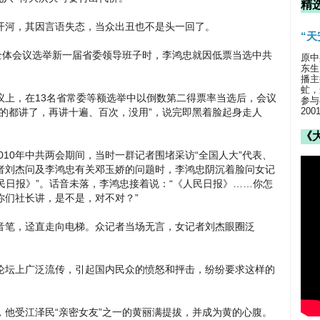
精
开河，其因言语失态，当众出丑也不是头一回了。
“
全体会议选举新一届省委领导班子时，李鸿忠就因低票当选中共
原中
东生
播主
虻，
议上，在13名省常委等额选举中以倒数第二得票率当选后，会议
参与
20
的都讲了，再讲十遍、百次，没用”，说完即黑着脸起身走人
《
010年中共两会期间，当时一群记者围堵采访“全国人大”代表、
者刘杰问及李鸿忠有关邓玉娇的问题时，李鸿忠阴沉着脸问女记
人民日报》”。话音未落，李鸿忠接着说：“《人民日报》……你怎
你们社长讲，是不是，对不对？”
音笔，迳直走向电梯。众记者当场无言，女记者刘杰眼圈泛
论坛上广泛流传，引起国内民众的愤怒和抨击，纷纷要求这样的
他受江泽民“亲密女友”之一的黄丽满提拔，并成为黄的心腹。