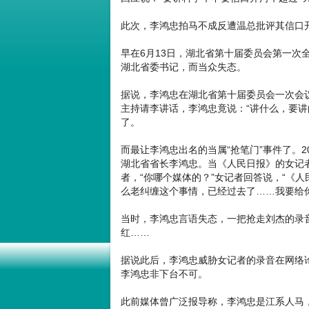
此次，李鸿忠拍马不成反遭温总批评其信口
早在6月13日，湖北省第十届委员会第一次
湖北省委书记，而当众失态。
据说，李鸿忠在湖北省第十届委员会一次会
主持请李讲话，李鸿忠竟说：“讲什么，要讲
了。
而最让李鸿忠出名的当属“抢笔门”事件了。2
湖北省省长李鸿忠。当《人民日报》的女记
者，“你哪个媒体的？”女记者回答说，“《
么老纠缠这个事情，已经过去了……我要给
当时，李鸿忠言语失态，一把抢走刘杰的录
红……
据说此后，李鸿忠威胁女记者的录音在网络
李鸿忠非下台不可。
此前媒体曾广泛报导称，李鸿忠是江系人马，