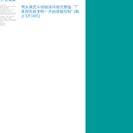
周永康恶斗胡锦涛详细完整版- "广
隶闯宫政变刚一开始便被控制" (截
止3月19日)