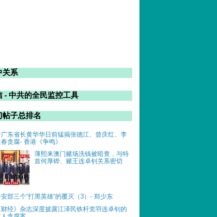
中关系
 - 中共的全民监控工具
门帖子总排名
前广东省长黄华华日前猛揭张德江、曾庆红、李
长春贪腐- 香港《争鸣》
薄熙来澳门赌场洗钱被暗查，与特
首何厚铧、赌王连卓钊关系密切
公安部三个“打黑英雄”的覆灭（3）- 郑少东
《财经》杂志深度披露江泽民铁杆党羽连卓钊的
惊人贪腐案