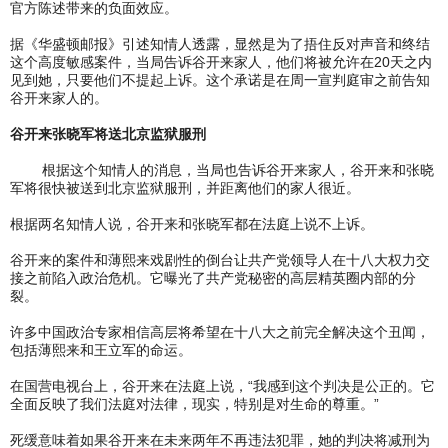
官方陈述带来的负面效应。
据《华盛顿邮报》引述知情人透露，显然是为了捂住反对声音和终结
这个高度敏感案件，当局告诉谷开来家人，他们将被允许在20天之内
见到她，只要他们不提起上诉。这个承诺是在周一宣判庭审之前告知
谷开来家人的。
谷开来张晓军将送北京监狱服刑
根据这个知情人的消息，当局也告诉谷开来家人，谷开来和张晓
军将很快被送到北京监狱服刑，并距离他们的家人很近。
根据两名知情人说，谷开来和张晓军都在法庭上说不上诉。
谷开来的案件和薄熙来戏剧性的倒台让共产党领导人在十八大权力交
接之前陷入政治危机。它曝光了共产党秘密的高层精英圈内部的分
裂。
许多中国政治专家相信高层将希望在十八大之前完全解决这个丑闻，
包括薄熙来和王立军的命运。
在国营电视台上，谷开来在法庭上说，“我感到这个判决是公正的。它
全面反映了我们法庭对法律，现实，特别是对生命的尊重。”
死缓意味着如果谷开来在未来两年不再违法犯罪，她的判决将减刑为