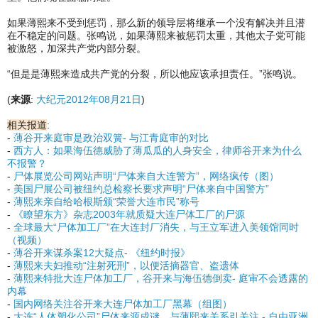
如果薄熙来不受到惩罚，那么新的领导层将继承一个没有解决并且潜
在不稳定的问题。张鸣说，如果薄熙来被惩罚太重，其他太子党可能
被激怒，加深共产党内部分裂。
“但是是薄熙来造成共产党的分裂，所以他应该承担责任。”张鸣说。
(
来源
:
大纪元2012年08月21日
)
相关报道
:
-
薄谷开来庭审是政治双簧- 与江青庭审的对比
-
西方人：如果海伍德威胁了薄瓜瓜的人身安全，律师谷开来为什么
不报警？
-
尸体展览公司网站声明“尸体来自大连警方”，网络疯传（图）
-
美国尸展公司被纽约总检察长要求声明“尸体来自中国警方”
-
薄熙来亲自给哈根斯颁“荣誉大连市民”称号
-
《瞭望东方》杂志2003年就质疑大连尸体工厂的尸源
-
全球最大“尸体加工厂”在大连封厂消失，与王立军进入美领馆同时
（视频）
-
薄谷开来谋杀案12大疑点- 《纽约时报》
-
薄熙来夫妇推动“注射死刑”，以便活摘器官、盗遗体
-
薄熙来特批大连尸体加工厂，谷开来与海伍德倒卖- 庭审不会透露的
内幕
-
国内网络关注谷开来大连尸体加工厂黑幕（组图）
-
大连“人体塑化公司”尸体来源成谜，与薄熙来关系引关注 - 自由亚洲