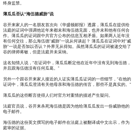
终身监禁。
薄瓜瓜否认“海伍德威胁”说
谷开来家人的一名朋友首次向《华盛顿邮报》透露，薄瓜瓜在提供给
法庭的证词中强调他近年来都未和海伍德见面，也并未和他有任何合
作。薄瓜瓜的证词跟中共官方公布的信息互相矛盾。如果两人近年没
有任何交往，那么海伍德“威胁”一说从何谈起？ 薄瓜瓜在证词中对“威
胁”一说是否加以否认？外界无从得知。虽然薄瓜瓜的证词被递交给了
谷的律师蒋敏，但是法庭并未采纳。
这名知情人说，“在证词中，薄瓜瓜断定他在近年中没有见到海伍德，
并且跟海伍德没有任何瓜葛。”
另外一个跟谷开来家人接近的人证实薄瓜瓜证词的一些细节，“在他的
证词中，薄瓜瓜澄清有关他母亲和海伍德的传言，那些不是真实的。”
薄瓜瓜的这些断言使得人们对官方对案情的描述产生疑问。
法庭官员说，谷开来杀死海伍德是因为他给薄瓜瓜发出一份威胁他的
电子邮件。
海伍德的这份英文撰写的电子邮件在法庭上被翻译成中文出示，作为
庭审的证据。