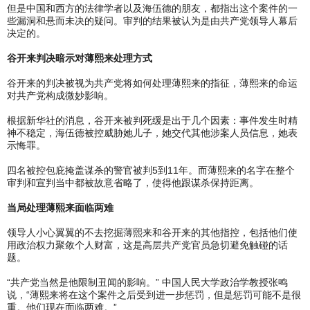
但是中国和西方的法律学者以及海伍德的朋友，都指出这个案件的一
些漏洞和悬而未决的疑问。审判的结果被认为是由共产党领导人幕后
决定的。
谷开来判决暗示对薄熙来处理方式
谷开来的判决被视为共产党将如何处理薄熙来的指征，薄熙来的命运
对共产党构成微妙影响。
根据新华社的消息，谷开来被判死缓是出于几个因素：事件发生时精
神不稳定，海伍德被控威胁她儿子，她交代其他涉案人员信息，她表
示悔罪。
四名被控包庇掩盖谋杀的警官被判5到11年。而薄熙来的名字在整个
审判和宣判当中都被故意省略了，使得他跟谋杀保持距离。
当局处理薄熙来面临两难
领导人小心翼翼的不去挖掘薄熙来和谷开来的其他指控，包括他们使
用政治权力聚敛个人财富，这是高层共产党官员急切避免触碰的话
题。
“共产党当然是他限制丑闻的影响。” 中国人民大学政治学教授张鸣
说，“薄熙来将在这个案件之后受到进一步惩罚，但是惩罚可能不是很
重。他们现在面临两难。”