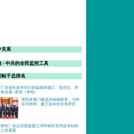
中关系
 - 中共的全民监控工具
门帖子总排名
前广东省长黄华华日前猛揭张德江、曾庆红、李
长春贪腐- 香港《争鸣》
薄熙来澳门赌场洗钱被暗查，与特
首何厚铧、赌王连卓钊关系密切
《财经》杂志深度披露江泽民铁杆党羽连卓钊的
惊人贪腐案