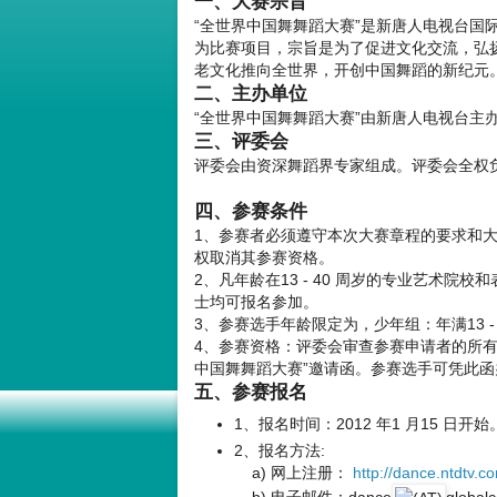
一、大赛宗旨
“全世界中国舞舞蹈大赛”是新唐人电视台国
为比赛项目，宗旨是为了促进文化交流，弘
老文化推向全世界，开创中国舞蹈的新纪元
二、主办单位
“全世界中国舞舞蹈大赛”由新唐人电视台主
三、评委会
评委会由资深舞蹈界专家组成。评委会全权
四、参赛条件
1、参赛者必须遵守本次大赛章程的要求和
权取消其参赛资格。
2、凡年龄在13 - 40 周岁的专业艺术
士均可报名参加。
3、参赛选手年龄限定为，少年组：年满13 - 1
4、参赛资格：评委会审查参赛申请者的所有
中国舞舞蹈大赛”邀请函。参赛选手可凭此
五、参赛报名
1、报名时间：2012 年1 月15 日开始
2、报名方法:
a) 网上注册：
http://dance.ntdtv.c
b) 电子邮件：dance
globalc