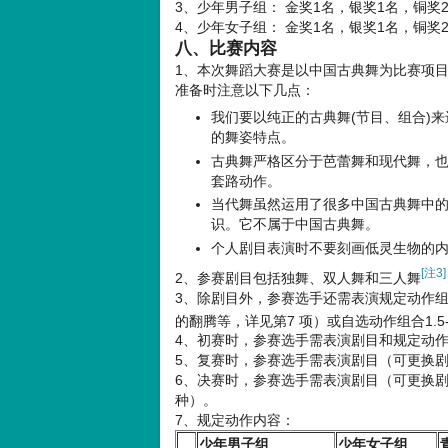
3、少年男子组： 金奖1名，银奖1名，铜奖
4、少年女子组： 金奖1名，银奖1名，铜奖
八、比赛内容
1、本次舞蹈大赛是以中国古典舞为比赛项
准备时注意以下几点：
我们要以纯正的古典舞(节目、组合)
的舞姿特点。
古典舞严格区分于芭蕾舞和现代舞，
套路动作。
当代舞虽然运用了很多中国古典舞中
识。它不属于中国古典舞。
个人剧目表演时不要刻画低灵生物的
[注3]
2、参赛剧目包括独舞、双人舞和三人舞
3、除剧目外，参赛选手还需表演规定动作组合
的翻腾等，详见第7 项）或自选动作组合1.5-
4、初赛时，参赛选手需表演剧目和规定动
5、复赛时，参赛选手需表演剧目（可更换
6、决赛时，参赛选手需表演剧目（可更换
种）。
7、规定动作内容：
少年男子组
少年女子组