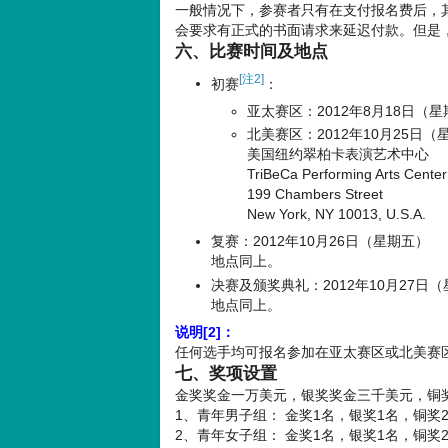
一般情况下，参赛者只有在支付报名费后，
会要求有正式的书面请求来延迟付款。但是，
六、比赛时间及地点
[注2]
初赛
：
亚太赛区：2012年8月18日（
北美赛区：2012年10月25日（
美国纽约翠柏卡表演艺术中心
TriBeCa Performing Arts Center
199 Chambers Street
New York, NY 10013, U.S.A.
复赛：2012年10月26日（星期五）
地点同上。
决赛及颁奖典礼：2012年10月27日
地点同上。
说明[2]：
任何选手均可报名参加在亚太赛区或北美赛
七、奖项设置
金奖奖金一万美元，银奖奖金三千美元，铜
1、青年男子组： 金奖1名，银奖1名，铜奖
2、青年女子组： 金奖1名，银奖1名，铜奖