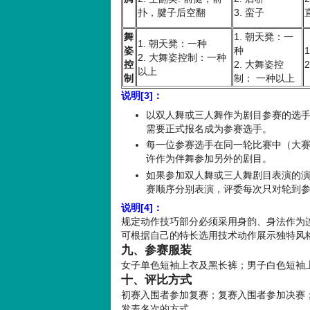
扑，腱子后空翻
3. 蛮子
舞
1. 朝天凳：一
1. 朝天凳：一种
姿
种
2. 大舞姿控制：一种
控
2. 大舞姿控
以上
制
制： 一种以上
说明[3]：
以双人舞或三人舞作为剧目参赛的选
需要正式报名成为参赛选手。
每一位参赛选手在同一轮比赛中（大
许作为伴舞参加另外的剧目。
如果参加双人舞或三人舞剧目表演的
赛顺序分别表演，评委每次只对轮到
说明[4]：
规定动作技巧部分必须采用身韵、身法作为
可根据自己的特长选用技术动作展示独特风
九、参赛服装
女子单色短袖上衣及黑长裤；男子白色短袖
十、评比方式
初赛入围者参加复赛；复赛入围者参加决赛
发表名次的方式。