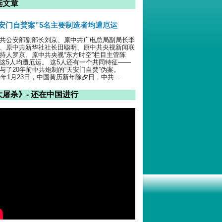
选文章
天安门自焚案”5名主要制造者均遭厄运
共公安部副部长刘京、原中共广电总局副局长李
、原中共新华社社长田聪明、原中共央视新闻联
持人罗京、原中共央视“东方时空”栏目主管陈
这5人均遭厄运。 这5人还有一个共同特征——
与了20年前中共炮制的“天安门自焚”伪案。
01年1月23日，中国黄历新年除夕日，中共...
大屠杀》- 还在中国进行