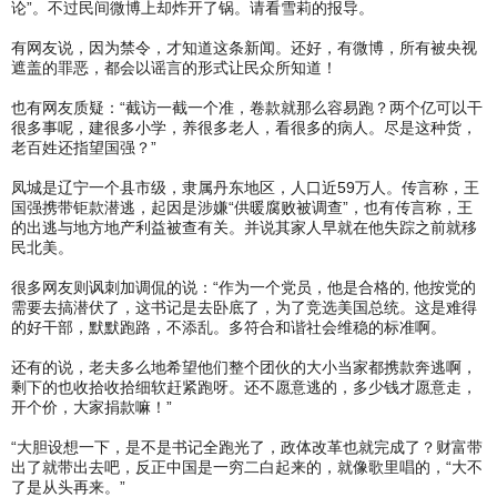
论”。不过民间微博上却炸开了锅。请看雪莉的报导。
有网友说，因为禁令，才知道这条新闻。还好，有微博，所有被央视
遮盖的罪恶，都会以谣言的形式让民众所知道！
也有网友质疑：“截访一截一个准，卷款就那么容易跑？两个亿可以干
很多事呢，建很多小学，养很多老人，看很多的病人。尽是这种货，
老百姓还指望国强？”
凤城是辽宁一个县市级，隶属丹东地区，人口近59万人。传言称，王
国强携带钜款潜逃，起因是涉嫌“供暖腐败被调查”，也有传言称，王
的出逃与地方地产利益被查有关。并说其家人早就在他失踪之前就移
民北美。
很多网友则讽刺加调侃的说：“作为一个党员，他是合格的, 他按党的
需要去搞潜伏了，这书记是去卧底了，为了竞选美国总统。这是难得
的好干部，默默跑路，不添乱。多符合和谐社会维稳的标准啊。
还有的说，老夫多么地希望他们整个团伙的大小当家都携款奔逃啊，
剩下的也收拾收拾细软赶紧跑呀。还不愿意逃的，多少钱才愿意走，
开个价，大家捐款嘛！”
“大胆设想一下，是不是书记全跑光了，政体改革也就完成了？财富带
出了就带出去吧，反正中国是一穷二白起来的，就像歌里唱的，“大不
了是从头再来。”