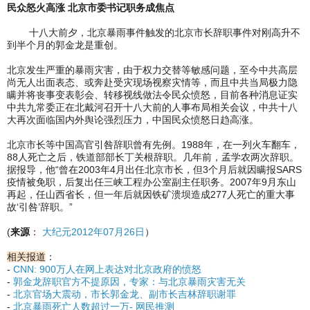
民众怒火高涨 北京市委书记职务成焦点
十八大前夕，北京暴雨事件触发的北京市长辞职事件对刚高升不
到半个月的郭金龙是重创。
北京发生严重的暴雨灾害，由于权力交替等敏感问题，至今中共高层
尚无人出面表态、或奔赴受灾现场视察灾情等，而且中共当局极力隐
瞒并将丧事变表彰会、转移视线做法令民众愤怒，目前各种消息证实
中共九常委正在北戴河召开十八大前的人事布局相关会议，中共十八
大再次面临国内外舆论强烈压力，中国民众愤怒日趋高涨。
北京市长等中国高官引咎辞职曾有先例。1988年，在一列火车翻车，
88人死亡之后，铁道部部长丁关根辞职。几年前，孟学农两次辞职。
据报导，他“曾在2003年4月出任北京市长，但3个月后就因瞒报SARS
疫情被免职，后复出任三峡工程办公室副主任职务。2007年9月东山
再起，任山西省长，但一年后就因铁矿溃坝造成277人死亡的重大事
故‘引咎’辞职。”
(
来源
：
大纪元2012年07月26日
）
相关报道
：
-
CNN: 900万人在网上表达对北京政府的愤怒
-
郭金龙辞职官方不提原因，专家：与北京暴雨灾害无关
-
北京官场大震动，市长郭金龙、副市长吉林辞职谢罪
-
北京暴雨死亡人数超过一万- 网民推测