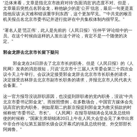
“总体来看，文章是指北京市政府对待‘负面消息’的态度不对。但是，
文章最后突然点名郭金龙，称他缺少的是‘公开’信息，最后一句更是直
指他应该‘从灾难和错误重学到东西’，这个更加罕见。”“中共党的喉舌
机关报点名北京市委书记并进行批评在中共集权体制内很罕见。”
“署名人是‘范正伟’，此人是先前的《人民日报》‘任仲平’评论组中的一
员。在这个时候由这样的人发出这个评论，肯定不是一个随便的决
定。”
郭金龙辞去北京市长留下疑问
郭金龙在24日辞去了北京市长的职务。但是《人民日报》的《人
民网》发表的消息很短，只说“北京市十三届人大常委会第三十四次会
议今天上午举行。会议决定接受郭金龙辞去北京市市长职务的请求，
决定接受吉林辞去北京市副市长职务的请求，并报北京市人民代表大
会备案。”
这一官方报导没说辞职原因，也没提到辞职者的党内职务，没说“中共
北京市委书记郭金龙”。而按照惯例，在多数场合，中国官方媒体会先
说高官的党内职务。例如星期二的新京报提到郭金龙为救灾捐款的时
候称他“市委书记、市长”。《人民网》在报导胡锦涛会见埃及总统特
使的时候称，“国家主席胡锦涛20日上午在人民大会堂会见了来华出席
中非合作论坛第五届部长级会议开幕式的埃及总统特使、外交部部长
阿姆鲁。”