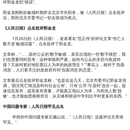
评郭金龙犯“错误”。
郭金龙刚刚在敏感时期辞去北京市长职务，被《人民日报》点名批评
后，郭的北京市委书记一职去留成为焦点。
《人民日报》点名批评郭金龙
7月26日的《人民日报》，发表署名“范正伟”的评论文章“伤亡人
数不是‘敏感话题’”，点名批评了郭金龙。
文章称，“……面对公众的‘数字敏感’，甚至出现的一些‘数字猜想’，我
们也需要同时思考：这种审慎和严肃，如何与公众的关切与焦虑对
接？又如何更好地彰显以人为本的执政理念？”“事实上，相对于‘负面
消息’，人们更关注的是政府对待‘负面消息’的态度。”
文章最后点名批评郭金龙称，“也是在这几天，北京市委书记郭金龙强
调，‘因灾死亡情况及时向社会公布’。只有‘公开’与‘及时’连在一起，提
速信息发布，提高发布质量，才能真正地以人为本，为死伤人数‘脱
敏’，也才能如恩格斯所言，从灾难和错误中学到比平时更多的东西。”
中国问题专家：人民日报罕见点名
华府的中国问题专家石藏山说，“《人民日报》这篇评论文章很
罕见。”