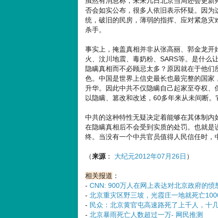
虽然有消息称，未来几日北京当局还会更新死
否会如实公布，很多人依旧表示怀疑。因为
统，破旧的民房，薄弱的指挥、应对紧急灾
杀手。
事实上，掩盖真相并非从张高丽、郭金龙开
火、汶川地震、毒奶粉、SARS等。是什么
隐瞒真相而不必顾忌太多？原因就在于他们
色。中国是世界上信史最长也最完整的国家
升华。因此中共不仅隐瞒自己起家至夺权、保
以隐瞒、篡改和改述，60多年来从未间断
中共的这种特性无疑决定着能够在其体制内
在隐瞒真相后不会受到实质的处罚。也就是
终。当没有一个中共官员值得人民信任时，
（
来源
：
大纪元2012年07月26日
）
相关报道
：
-
CNN: 900万人在网上表达对北京政府的愤
-
北京重灾区野三坡，光霞庄一地就死亡1000
-
民众：北京黄官屯高速路死了上千人，十
-
北京暴雨死亡人数超过一万- 网民推测