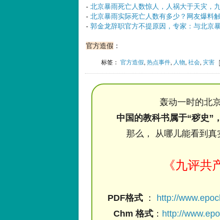
-
北京暴雨死亡人数惊人，人祸大于天灾，
-
北京暴雨实际死亡人数有多少？网友爆料
-
郭金龙辞职官方不提原因，专家：与北京
官方造假
：
标签：
官方造假
,
热点事件
,
人物
,
社会
,
灾害
轰动一时的北京
中国的教科书属于“秽史”
那么， 从哪儿能看到真
《九评共
PDF格式
：
http://www.epo
Chm 格式
：
http://www.ep