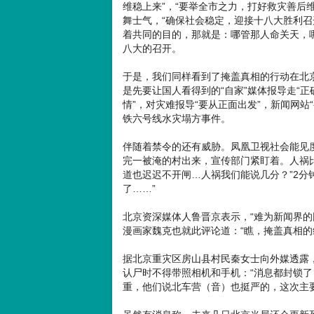
维稳上来”，“要举全市之力，打好救灾善后
舞士气，“确保社会稳定，迎接十八大胜利召
着共同的目的，那就是：哪管那人命关天，
八大的召开。
于是，我们同样看到了掩盖真相的行动在北
是先要让国人看得到的“自家”媒体报导走“
情”，对灾难报导“要从正面出发”，新闻网
铁六号线水灾塌方事件。
伴随着禁令的还有威胁。凤凰卫视社会能见度
完一被淹的村出来，宣传部门紧盯着。人祸
道也迟迟不开闸…人祸我们能说几分？”2分
了……”
北京资深媒体人鲁晋京表示，“难为新闻界的
漫画家魏克也就此评论道：“瞧，掩盖真相的
据北京重灾区房山县村民秦女士向外媒透露
认尸时不得带照相机和手机：“消息都封锁
重，他们说北车营（音）也挺严的，这次主