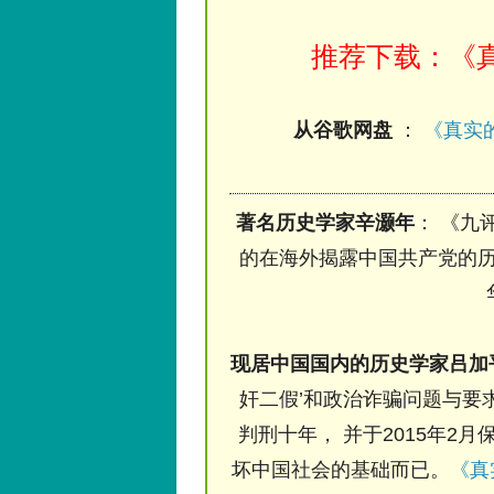
推荐下载：《真
从谷歌网盘
：
《真实的
著名历史学家辛灏年
： 《九
的在海外揭露中国共产党的历
现居中国国内的历史学家吕加
奸二假’和政治诈骗问题与要求
判刑十年， 并于2015年2月
坏中国社会的基础而已。
《真