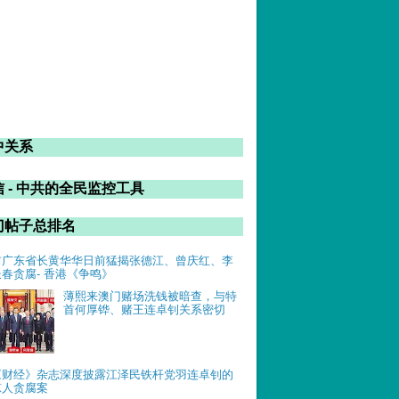
中关系
 - 中共的全民监控工具
门帖子总排名
前广东省长黄华华日前猛揭张德江、曾庆红、李
长春贪腐- 香港《争鸣》
薄熙来澳门赌场洗钱被暗查，与特
首何厚铧、赌王连卓钊关系密切
《财经》杂志深度披露江泽民铁杆党羽连卓钊的
惊人贪腐案