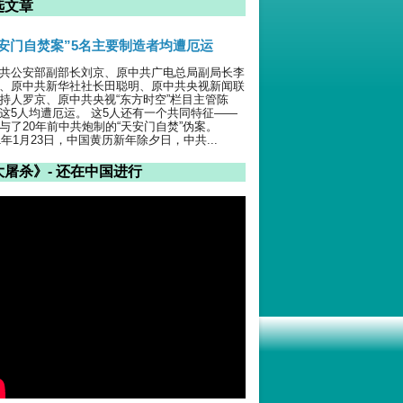
选文章
天安门自焚案”5名主要制造者均遭厄运
共公安部副部长刘京、原中共广电总局副局长李
、原中共新华社社长田聪明、原中共央视新闻联
持人罗京、原中共央视“东方时空”栏目主管陈
这5人均遭厄运。 这5人还有一个共同特征——
与了20年前中共炮制的“天安门自焚”伪案。
01年1月23日，中国黄历新年除夕日，中共...
大屠杀》- 还在中国进行