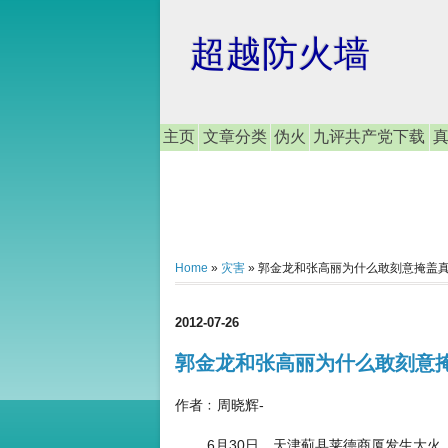
超越防火墙
主页
文章分类
伪火
九评共产党下载
Home
»
灾害
»
郭金龙和张高丽为什么敢刻意掩盖
2012-07-26
郭金龙和张高丽为什么敢刻意
作者﹕周晓辉-
6月30日，天津蓟县莱德商厦发生大火。