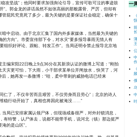
维稳攻坚战”；他同时要求加强舆论引导，宣传可歌可泣的事迹鼓
一
开”。郭金龙的讲话虽然不如张高丽的那般露骨、严厉，但却有
哪管屁民究竟死了多少，最为关键的是要保证社会稳定，确保十
京暗中启动。由于北京汇集了国内外多家媒体，当然最为关键的
正确的方向”。市委宣传部下令，对水灾“要多报导暴雨无情人有
站“要组织好评论、跟帖、转发工作”。当局还明令禁止报导北京地
主编宋阳22日晚上9点36分在其新浪认证的微博上写道：“刚拍
比天灾更可怕，下大雨，小干部求某单位开闸放水，快哭了，河
频
钟后，她再发一条微博：“哇，柔中带刺的威胁电话已经来
同仁了，不仅辛苦而且艰苦，不仅劳身而且劳心”；北京的诗人
维稳行动开始了，真相也将因此被淹没……”
，当局已安排家属认领尸体，但现场戒备很严，对外封锁消息，
了，有特警，认尸体去，说都不能带手机，说河北（镇）那边挺严
要淹的是山区”。