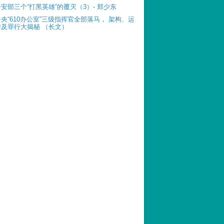
公安部三个“打黑英雄”的覆灭（3）- 郑少东
中央“610办公室”三级指挥官全部落马， 架构、运
作及罪行大揭秘 （长文）