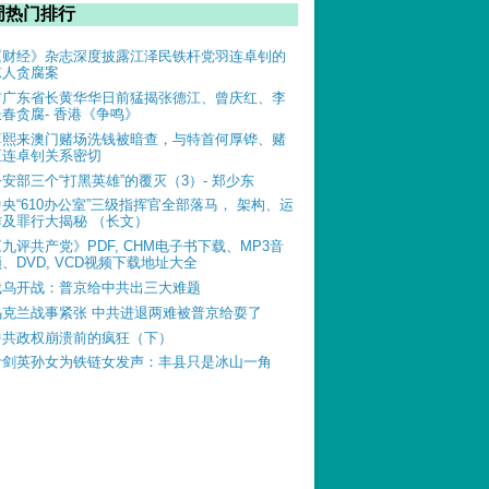
周热门排行
《财经》杂志深度披露江泽民铁杆党羽连卓钊的
惊人贪腐案
前广东省长黄华华日前猛揭张德江、曾庆红、李
长春贪腐- 香港《争鸣》
薄熙来澳门赌场洗钱被暗查，与特首何厚铧、赌
王连卓钊关系密切
公安部三个“打黑英雄”的覆灭（3）- 郑少东
中央“610办公室”三级指挥官全部落马， 架构、运
作及罪行大揭秘 （长文）
《九评共产党》PDF, CHM电子书下载、MP3音
、DVD, VCD视频下载地址大全
俄乌开战：普京给中共出三大难题
乌克兰战事紧张 中共进退两难被普京给耍了
中共政权崩溃前的疯狂（下）
叶剑英孙女为铁链女发声：丰县只是冰山一角