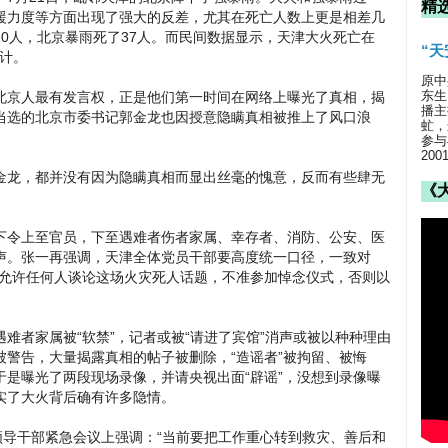
精
援力度等方面出现了强大的反差，尤其在死亡人数上更是相差几
0人，北京暴雨死了37人。而民间数据显示，天津大火死亡在
“
千计。
原中
东生
北京人最有发言权，正是他们第一时间在网络上曝光了真相，揭
播主
当选的北京市委书记郭金龙也因授意隐瞒真相被推上了风口浪
虻，
参与
20
金龙，都并没有因为隐瞒真相而显出丝毫的愧意，反而有些肆无
《
下令上至官员，下至遇难者伤者家属、幸存者、消防、公安、医
声。张一再强调，天津全体党员干部要高度统一口径，一致对
不允许任何人谈论这场火灾死人话题，不准参加悼念仪式，否则以
难者家属被“软禁”，记者或被“请进了宾馆”消声或被以种种理由
警告，大量揭露真相的帖子被删除，“造谣者”被拘留、被悔
是曝光了两段现场录像，并请央视出面“辟谣”，没想到录像曝
实了大火背后确有许多隐情。
领导干部紧急会议上强调：“当前要把工作重心转到救灾、善后和