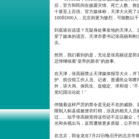
后，官方和民间在披露灾情、死亡人数、救
十甚至上百倍。官方媒体称，天津大火死了1
100到300人，北京则更为惨烈，可能数以
到底谁在说谎？无疑身处事发地的天津人、
穿了媒体的谎言。天津市委书记张高丽和刚
尖。
然而，我们看到的是，无论是张高丽还是郭
忌惮继续着“皇帝的新衣”的故事。
在天津，张高丽禁止天津媒体报导大火，并
护、殡仪馆工作人员、记者、普通民众等噤
外，讲大局、保民生、促稳定、求和谐；“
党纪国法论处！”
伴随着这样严厉的禁令是无处不在的威胁。遇
限制入蓟县或被便衣盯梢，涉及的相关人员被
过……似乎张高丽觉得这些还不足以服众，于
光和央视出马，反而遭致更多质疑，公开作
在北京，郭金龙在7月22日晚召开的北京市