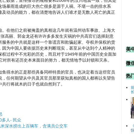
亡数据，宣传报导的规格要和2008年的汶川地震一致，但其是
这场暴雨造成的巨大伤亡很多是源于人祸。不堪一击的排水系
难及动员的能力，都在清楚地告诉人们谁才是无数人死亡的真正
始。在他们之前被掩盖的真相这几年就有温州动车事故、上海大
让张高丽、郭金龙还有许许多多发生灾祸的中共高官们选择刻意
所服务的中共就是这样一个靠谎言和欺骗起家、夺权并保权的货
，因为中国人要依据历史来判断现实，甚至从中达到个人精神的
美
权过程中不光彩的历史，而且对于1949年前的中国历史全面加
。它对所有还历史本来面目的努力，都无情地予以封锁和灭杀。
微信
如鱼得水的正是那些具备同样特质的官员，也决定着当这些官员
热
说，任何期望从中共及其官员那里获知真相的国人都将以失望告
中共行将就木的日子也就自然到了。
怒
多人- 民众
几米深水捞出上百辆车，含满员公交车