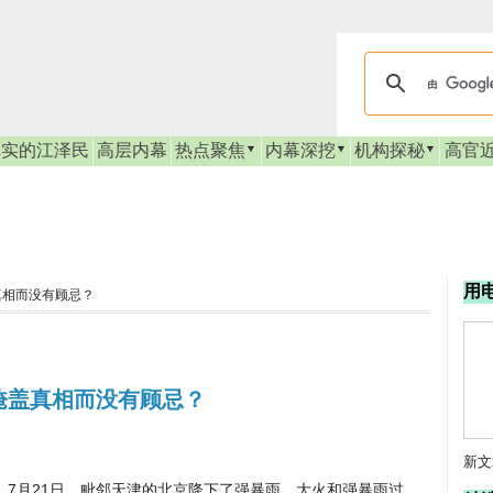
真实的江泽民
高层内幕
热点聚焦
内幕深挖
机构探秘
高官
用
真相而没有顾忌？
掩盖真相而没有顾忌？
新文
7月21日，毗邻天津的北京降下了强暴雨。大火和强暴雨过