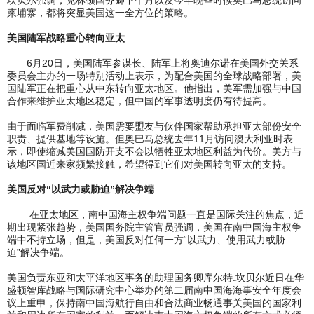
柬埔寨，都将突显美国这一全方位的策略。
美国陆军战略重心转向亚太
6月20日，美国陆军参谋长、陆军上将奥迪尔诺在美国外交关系
委员会主办的一场特别活动上表示，为配合美国的全球战略部署，美
国陆军正在把重心从中东转向亚太地区。他指出，美军需加强与中国
合作来维护亚太地区稳定，但中国的军事透明度仍有待提高。
由于面临军费削减，美国需要盟友与伙伴国家帮助承担亚太部份安全
职责、提供基地等设施。但奥巴马总统去年11月访问澳大利亚时表
示，即使缩减美国国防开支不会以牺牲亚太地区利益为代价。美方与
该地区国近来家频繁接触，希望得到它们对美国转向亚太的支持。
美国反对“以武力或胁迫”解决争端
在亚太地区，南中国海主权争端问题一直是国际关注的焦点，近
期出现紧张趋势，美国国务院主管官员强调，美国在南中国海主权争
端中不持立场，但是，美国反对任何一方“以武力、使用武力或胁
迫”解决争端。
美国负责东亚和太平洋地区事务的助理国务卿库尔特.坎贝尔近日在华
盛顿智库战略与国际研究中心举办的第二届南中国海海事安全年度会
议上重申，保持南中国海航行自由和合法商业畅通事关美国的国家利