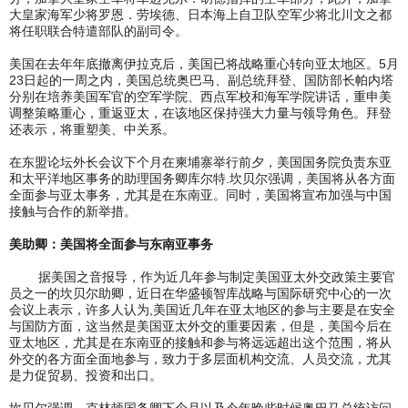
大皇家海军少将罗恩．劳埃德、日本海上自卫队空军少将北川文之都
将任职联合特遣部队的副司令。
美国在去年年底撤离伊拉克后，美国已将战略重心转向亚太地区。5月
23日起的一周之内，美国总统奥巴马、副总统拜登、国防部长帕内塔
分别在培养美国军官的空军学院、西点军校和海军学院讲话，重申美
调整策略重心，重返亚太，在该地区保持强大力量与领导角色。拜登
还表示，将重塑美、中关系。
在东盟论坛外长会议下个月在柬埔寨举行前夕，美国国务院负责东亚
和太平洋地区事务的助理国务卿库尔特.坎贝尔强调，美国将从各方面
全面参与亚太事务，尤其是在东南亚。同时，美国将宣布加强与中国
接触与合作的新举措。
美助卿：美国将全面参与东南亚事务
据美国之音报导，作为近几年参与制定美国亚太外交政策主要官
员之一的坎贝尔助卿，近日在华盛顿智库战略与国际研究中心的一次
会议上表示，许多人认为,美国近几年在亚太地区的参与主要是在安全
与国防方面，这当然是美国亚太外交的重要因素，但是，美国今后在
亚太地区，尤其是在东南亚的接触和参与将远远超出这个范围，将从
外交的各方面全面地参与，致力于多层面机构交流、人员交流，尤其
是力促贸易、投资和出口。
坎贝尔强调，克林顿国务卿下个月以及今年晚些时候奥巴马总统访问