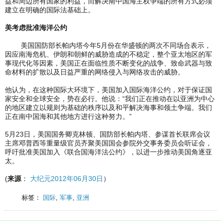
益和周边所有国家的利益，而解决南中国海主权争端的所有方式必须
建立在明确的国际法基础上。
美考虑批准海洋公约
美国国防部长帕内塔今年5月份在华盛顿的两次不同场合表示，
因应南海危机、伊朗和朝鲜的威胁造成的不稳定，整个亚太地区的军
事现代化等因素，美国正在面临性质不断变化的战争、致命武器与致
命材料的扩散以及日益严重的网络侵入与网络攻击的威胁。
他认为，在这种国际大环境下，美国加入国际海洋公约，对于保证国
家安全和全球安全，势在必行。他说：“我们正在推动在以亚洲为中心
的地区建立以规则为基础的秩序以及和平解决海事和领土争端。我们
正在南中国海和其他地方进行这种努力。”
5月23日，美国国务卿克林顿、国防部长帕内塔、参谋首长联席会议
主席邓普西等重量级官员齐聚美国国会参院外交事务委员会听证会，
呼吁批准美国加入《联合国海洋法公约》，以进一步推动美国角逐亚
太。
(
来源
：
大纪元2012年06月30日
）
标签：
国际
,
军事
,
亚洲