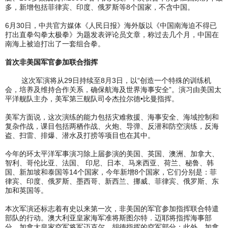
多，新增包括菲律宾、印度、俄罗斯等8个国家，不含中国。
6月30日，中共官方媒体《人民日报》海外版以《中国南海迫不得已
打出直拳勾拳太极拳》为题发表评论员文章，称过去几个月，中国在
南海上被迫打出了一套组合拳。
首次非美国军官参加联合指挥
这次军演将从29日持续至8月3日，以“创造一个特殊的训练机
会，培养及维持合作关系，确保航海及世界海事安全”。演习由美国太
平洋舰队主办，美军第三舰队司令杰拉尔德•比曼指挥。
美军方面说，这次演练的能力包括灾难救援、海事安全、海域控制和
复杂作战，课目包括两栖作战、火炮、导弹、反潜和防空演练，反海
盗、扫雷、排爆、潜水及打捞等项目也在其中。
今年的环太平洋军事演习除上届参演的美国、英国、澳洲、加拿大、
智利、哥伦比亚、法国、 印尼、日本、马来西亚、荷兰、秘鲁、韩
国、新加坡和泰国等14个国家，今年新增8个国家，它们分别是：菲
律宾、印度、俄罗斯、墨西哥、新西兰、挪威、菲律宾、俄罗斯、东
加和英国等。
本次军演还标志着有史以来第一次，非美国的军官参加指挥联合特遣
部队的行动。澳大利亚皇家海军准将斯图尔特．迈耶将指挥海事部
分，加拿大皇家空军将军迈克尔．胡德指挥的空军部分；此外，加拿