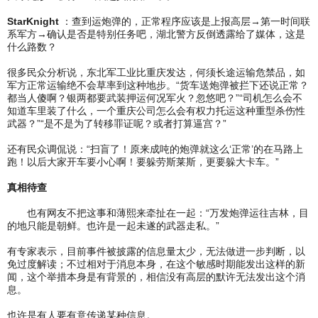
StarKnight
‏：查到运炮弹的，正常程序应该是上报高层→第一时间联
系军方→确认是否是特别任务吧，湖北警方反倒透露给了媒体，这是
什么路数？
很多民众分析说，东北军工业比重庆发达，何须长途运输危禁品，如
军方正常运输绝不会草率到这种地步。“货车送炮弹被拦下还说正常？
都当人傻啊？银两都要武装押运何况军火？忽悠吧？”“司机怎么会不
知道车里装了什么，一个重庆公司怎么会有权力托运这种重型杀伤性
武器？”“是不是为了转移罪证呢？或者打算逼宫？”
还有民众调侃说：“扫盲了！原来成吨的炮弹就这么‘正常’的在马路上
跑！以后大家开车要小心啊！要躲劳斯莱斯，更要躲大卡车。”
真相待查
也有网友不把这事和薄熙来牵扯在一起：“万发炮弹运往吉林，目
的地只能是朝鲜。也许是一起未遂的武器走私。”
有专家表示，目前事件被披露的信息量太少，无法做进一步判断，以
免过度解读；不过相对于消息本身，在这个敏感时期能发出这样的新
闻，这个举措本身是有背景的，相信没有高层的默许无法发出这个消
息。
也许是有人要有意传递某种信息。