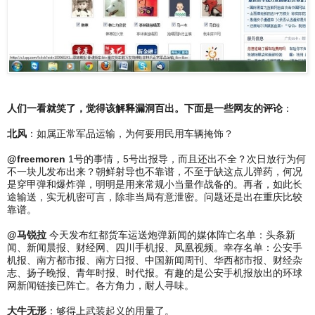
人们一看就笑了，觉得该解释漏洞百出。下面是一些网友的评论
：
北风
：如属正常军品运输，为何要用民用车辆掩饰？
@freemoren
1号的事情，5号出报导，而且还出不全？次日放行为何
不一块儿发布出来？朝鲜射导也不靠谱，不至于缺这点儿弹药，何况
是穿甲弹和爆炸弹，明明是用来常规小当量作战备的。再者，如此长
途输送，实无机密可言，除非当局有意泄密。问题还是出在重庆比较
靠谱。
@马锐拉
今天发布红都货车运送炮弹新闻的媒体阵亡名单：头条新
闻、新闻晨报、财经网、四川手机报、凤凰视频。幸存名单：公安手
机报、南方都市报、南方日报、中国新闻周刊、华西都市报、财经杂
志、扬子晚报、青年时报、时代报。有趣的是公安手机报放出的环球
网新闻链接已阵亡。各方角力，耐人寻味。
大牛无形
：够得上武装起义的用量了。