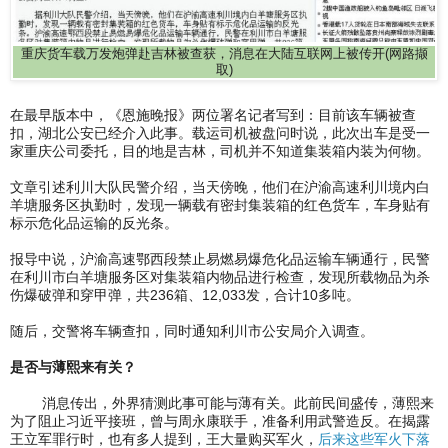
重庆货车载万发炮弹赴吉林被查获，消息在大陆互联网上被传开(网路撷
取)
在最早版本中，《恩施晚报》两位署名记者写到：目前该车辆被查
扣，湖北公安已经介入此事。载运司机被盘问时说，此次出车是受一
家重庆公司委托，目的地是吉林，司机并不知道集装箱内装为何物。
文章引述利川大队民警介绍，当天傍晚，他们在沪渝高速利川境内白
羊塘服务区执勤时，发现一辆载有密封集装箱的红色货车，车身贴有
标示危化品运输的反光条。
报导中说，沪渝高速鄂西段禁止易燃易爆危化品运输车辆通行，民警
在利川市白羊塘服务区对集装箱内物品进行检查，发现所载物品为杀
伤爆破弹和穿甲弹，共236箱、12,033发，合计10多吨。
随后，交警将车辆查扣，同时通知利川市公安局介入调查。
是否与薄熙来有关？
消息传出，外界猜测此事可能与薄有关。此前民间盛传，薄熙来
为了阻止习近平接班，曾与周永康联手，准备利用武警造反。在揭露
王立军罪行时，也有多人提到，王大量购买军火，
后来这些军火下落