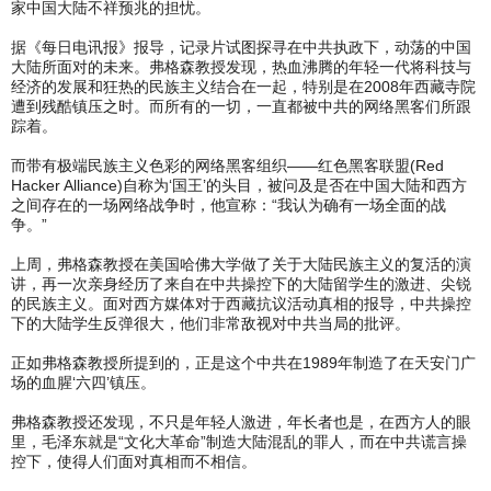
家中国大陆不祥预兆的担忧。
据《每日电讯报》报导，记录片试图探寻在中共执政下，动荡的中国
大陆所面对的未来。弗格森教授发现，热血沸腾的年轻一代将科技与
经济的发展和狂热的民族主义结合在一起，特别是在2008年西藏寺院
遭到残酷镇压之时。而所有的一切，一直都被中共的网络黑客们所跟
踪着。
而带有极端民族主义色彩的网络黑客组织——红色黑客联盟(Red
Hacker Alliance)自称为‘国王’的头目，被问及是否在中国大陆和西方
之间存在的一场网络战争时，他宣称：“我认为确有一场全面的战
争。”
上周，弗格森教授在美国哈佛大学做了关于大陆民族主义的复活的演
讲，再一次亲身经历了来自在中共操控下的大陆留学生的激进、尖锐
的民族主义。面对西方媒体对于西藏抗议活动真相的报导，中共操控
下的大陆学生反弹很大，他们非常敌视对中共当局的批评。
正如弗格森教授所提到的，正是这个中共在1989年制造了在天安门广
场的血腥‘六四’镇压。
弗格森教授还发现，不只是年轻人激进，年长者也是，在西方人的眼
里，毛泽东就是“文化大革命”制造大陆混乱的罪人，而在中共谎言操
控下，使得人们面对真相而不相信。