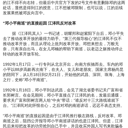
的江不得不向右转，但最后中共官方下发的2号文件有意删除邓的这两
处话，显然是得到江的授意，江不想被邓限制，也可以说，江的后续
发展果然被邓反向言中。
“邓小平南巡”的直接起因 江泽民反对改革
据《江泽民其人》一书记述，胡耀邦和赵紫阳下台后，邓小平失
去了推动改革开放的最得力助手。“第三代领导核心”的江泽民不仅不
推动改革开放，而且从理论上批判改革开放。邓想来想去，万般无
奈，只有亲自出马，在女儿邓楠的帮助下南巡，以老迈之躯推动停止
转动的改革开放车轮。
1992年1月17日，一行专列从北京开出，向南方疾驰而去。车内的邓
小平以88岁高龄再次南下，在夫人、女儿和老朋友、国家主席杨尚昆
的陪同下，从1月18日到2月21日，开始他的武昌、深圳、珠海、上海
之行，史称“邓小平南巡”。
1992年1月18日，邓小平到达武昌，会见了湖北省委书记关广富和省
长郭树言。在会见期间，邓小平直接点了江泽民的名，发最后通牒，
要求关广富和郭树言两人给“中央”带话：“谁反对十三大路线谁就下
台。”江泽民对此怀恨在心，之后对邓的南巡讲话，迟迟不表态支持。
“邓小平南巡”的直接起因是由于江泽民推行极左路线，反对改革。邓
南巡之后，阻挡公开报导邓小平南巡讲话的也是江泽民。但是，江泽
民后来却把改革的功劳抢到自己手中，并且收买外国人写书来欺骗各