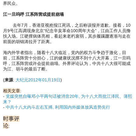
界民众。
江一旦呜呼 江系阵营或提前崩塌
去年7月，香港亚视抢报江死讯，之后称误报并道歉。接着，10
月9号江高调现身北京“纪念辛亥革命100周年大会”，江由工作人员搀
扶入场。江硬撑病体亮相，看起来老朽衰弱，其步履蹒跚逐渐与走在
前面的胡锦涛拉开了距离。
海内外学者指出，随着十八大临近，党内的权力斗争趋于激化，目
前，江系阵营十分担心，江的健康状况撑不到十八大开幕，江一旦呜
呼，江系阵营或许会提前崩塌。外界评论认为，中共十八大很可能成
为江、胡斗的最后了断。
(
来源
:
大纪元2012年01月19日
)
相关文章
:
-
党媒突然自曝邓小平两句话被消音20年, 为十八大而批江泽民、薄熙
来？
-
中共十八大内斗左右互搏, 利用国内外媒体放风造势先行
时事评
论
: