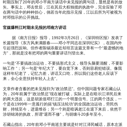
时期压制了20年的邓小平南方谈话中未见报的两句话，显然是有的放
矢。事实上，邓去世后，江在其后大权独揽的执政中，完全应验了邓
在两句话中的种种担心，倘若当年此指示见报，江以后所为可被视为
对邓指示的公开挑战。
官媒爆料江时期未见报的邓南方讲话
据《南方日报》报导，1992年3月26日，《深圳特区报》发表了
长篇报导《东方风来满眼春——邓小平同志在深圳纪实》，在国内外
引起强烈反响。但作者陈锡添最近却坦言这篇文章有一个“最遗憾的地
方”，那就是没有把邓的两句重要讲话刊登出来。
一句是“不要搞政治运动，不要搞形式主义，领导头脑要清醒，不要影
响工作 ”；另一句是“年纪大了，要自觉下来，否则容易犯错误。像我
这样年纪老了，记忆力差，讲话又口吃，所以我们这些老人应该下
来，全心全意扶持年轻人上去”。
文章作者含蓄的把未见报归为“政治禁忌”。但中国问题专家石藏山认
为，20年前属于“政治禁忌”现在被打破，实际上是在暗示江泽民后来
的两大违反，这是胡派借邓打江的一个明显信号。江的两个违反，一
个是在1999年一意孤行的搞“镇压法轮功”的全国政治运动，劳民伤
财，持续至今，进退维谷；另一个则是暗讽老江在退下来后，依然干
涉胡锦涛的执政，所谓“退而不修”，与胡缠斗20多年至今。
石藏山指出，20年前邓小平南巡主要就是针对江泽民喊话，原本左派