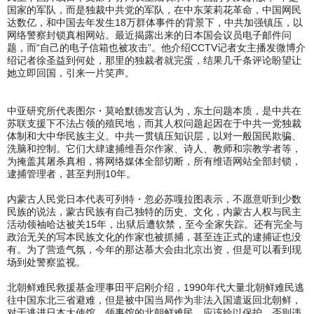
国家的军队，而是独裁中共党的军队，在中东茉莉花革命，中国网民
达数亿，和中国去年发生18万群体事件的背景下，中共加强镇压，以
网络警察封锁真相网站。最近揭露出来的日本国会议员电子邮件问
题，而“自己的电子信箱也被攻击”。他介绍CCTV记者女主播发微博介
绍记者徐圣益到何处，那里的独裁者就完蛋，结果几千条评论盼望让
她立即回国，引来一片笑声。
中亚研究所代表图尔・莫哈默德发言认为，东土问题本质，是中共在
苏联支援下不法占领的殖民地，而其人权问题起因在于中共一党独裁
体制和大中华民族主义。中共一贯镇压知识层，以对一般国民欺骗、
洗脑和控制。它们大肆逮捕维吾尔作家、诗人、教师和宗教学者等，
为掩盖其屠杀真相，将网络媒体全部切断，所有维语网站全部封锁，
逮捕管理者，甚至判刑10年。
内蒙古人民党日本代表可列特・忽必苏嘎拉图表示，不愿意听到少数
民族的说法，蒙古民族有自己独特的历史、文化，内蒙古人权与民主
活动领袖哈达被关15年，出狱后遭软禁，至今全家失踪。还有完全与
政治无关的写本民族文化的作家也被抓捕，甚至连正式的逮捕证也没
有。为了营造气氛，今年的那达慕大会由北京出资，但是可以看到现
场到处警察监视。
北朝鲜难民救援基金理事田平启刚介绍，1990年代大量北朝鲜难民逃
往中国东北三省避难，但是被中国当局作为非法入国遣返回北朝鲜，
对于逃进日本大使馆、领事馆的北朝鲜难民，应该给以保护，否则违