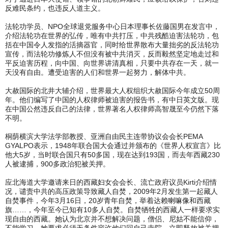
反难民条约，也违反人道主义。
法轮功学员、NPO全球退党服务中心日本理事长佐藤国男在发言中，
介绍法轮功在世界的弘传，唯有中共打压，中共残酷迫害法轮功，包
括在中国令人发指的活摘器官，同时给世界散布大量拙劣的反法轮功
宣传，而法轮功修炼人不但没有被中共消灭，反而毅然坚定地走过和
平反迫害历程，向中国、向世界讲清真相，只要中共存在一天，就一
天没有自由。遭受迫害的人们和世界一起努力，解体中共。
大赦国际的北井大辅介绍，世界最大人权组织大赦国际今年成立50周
年。他们编写了中国的人权律师被迫害的报告书，有中日英文版。现
在中国公然违反自己的法律，世界著名人权律师高智晟至今仍然下落
不明。
桐荫横滨大学法学部教授、亚洲自由民主连带协议会会长PEMA
GYALPO表示，1948年联合国大会通过并颁布的《世界人权宣言》比
他大5岁，当时联合国只有50多国，现在达到193国，而去年西藏230
人被逮捕，900多政治犯被关押。
应北海道大学邀请来日的西藏妇女会会长、流亡政府议员Kirti介绍情
况，谴责中共的高压政策导致藏人自焚，2009年2月发生第一起藏人
自焚事件，今年3月16日，20岁青年自焚，举着达赖喇嘛像和西藏
旗……，今年至今已知有10多人自焚。自焚牺牲的西藏人一样要求实
现自由的西藏。她认为北京并不想解决问题，僧侣、尼姑不能信仰，
不能学习。她要求必须无条件容许他们回自己寺院，立即释放被关押