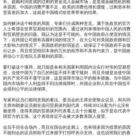
长。超额利润造成的过剩的资金流入金融市场，是造成金融危机的根
本原因。中国的消费严重不足，欧美的消费也增长缓慢，过剩资本和
贫富差距加大，这就是中国模式给世界带来的结果。
如何解决这个畸形的局面，专家们分成两种意见。属于执政党的官方
人士希望在世界贸易组织的范围内，通过谈判来增加中国人民的消费
和贸易壁垒的问题。我认为这是不可能的。在中国政府占便宜的情况
下，在跨国公司拥有高额利润的情况下，在大公司对美国政府拥有巨
大影响力的情况下，美国政府的软弱姿态，就保证了中国政府不会做
出让步，而且世贸组织本身的冗长的程序和不具有约束力，是中国政
府信心十足地玩儿弄规则的原因。
要打破这个僵局，就只能是各相关国家利用国内法实行对等的贸易壁
垒，迫使中国为了自己的利益不得不遵守规则，而且关键是迫使中国
的共产党不得不遵守法律，这是保障市场公平的根本措施。当中国的
国内市场和个人利益得不到法律保障时，外国企业和人民在中国也不
会得到公平的法律保障。
专家和议员们都同意我的看法。委员会的主席史密斯众议员，和共同
主席布朗参议员都在追问贸易谈判副代表，特殊301法案为什么没有
被使用，使得美国的贸易谈判代表看上去十分尴尬，似乎是在代表中
国官方的立场。这个表现肯定不会被大多数美国人接受。
会后不但在会场内，而且在国会的走廊上，也有很多因为投票的原因
不能到会的议员和助手过来握手打招呼表示支持。这也说明我们的看