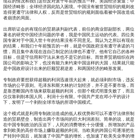
现在的情况和我们这些反对派十年前的预言一样。美国经济衰退；中
国经济畸形；全球经济因此陷入困境。中国没有被世贸组织的规则改
造得更遵守法律和人权，反而是世贸组织的规则面临着被中国改造或
者崩溃的局面。
出席听证会的有现任的贸易谈判副代表，前任的商业部副部长，两位
著名的研究中国经济问题的学者，我是中国民主运动的代表。四位美
国专家对于中国入世十年的结果没有不同意见。我认为之所以有现在
的结果，和我们十年前预言的一样，就是中国政府没有遵守承诺的习
惯，而且集中表现在连自己制定的法律也不遵守。他有它自己的各种
目标，但是守信用和守法从来也不是它的目标。而世界贸易组织在跨
国公司的影响之下，也没有能力来约束中国这样的大国，结果就只能
是中国政府设计出来的巨额贸易逆差，和两国经济的畸形发展。
专制政府要想获得超额的利润迅速强大起来，就必须剥削市场，违反
市场的公平原则。毛泽东和斯大林的计划经济，并不是不要市场，而
是靠垄断国内市场来获取超额的利润，但那个模式明显失败了，而且
仅仅靠剥削本国人民，利润十分有限。中国共产党在邓小平的设计
下，发明了一个剥削全球市场的所谓中国模式。
这个模式就是利用专制政治造成的低人权优势和可以不遵守法律所制
造的贸易壁垒，制造出两个市场间的巨大利润差别。简单的说，就是
在中国专制政治的压迫下，人民的消费增长十分缓慢，所增加的产品
拿到欧美的高价市场上赚取超额的利润。当欧美的跨国公司逐渐把生
产转到中国后，就加速了中国产值的增长，也加速了欧美失业率的增