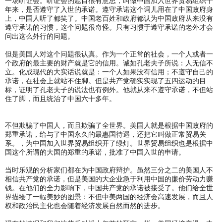
一场听证会。听证会的题目很有意思，叫做中国加入世界贸易组织十
年来，是否遵守了入世的承诺。遵守承诺这个词儿用在了中国政府身
上，中国人听了都笑了。中国老百姓和政府都认为中国政府从来没有
遵守承诺的习惯，这个问题很奇怪。只有习惯于遵守承诺的老外才会
问出这么外行的问题。
但是美国人对这个问题很认真。作为一个正常的社会，一个人或者一
个政府的最主要的财产就是它的信用。诚如孔老夫子所说：人无信不
立。化成现代的大实话说就是：一个人如果没有信用；不遵守自己的
承诺，在社会上就站不住脚。但是共产党确实实现了五四运动的目
标，证明了孔老夫子的说法也有例外。他就从来不遵守承诺，不但站
住了脚，而且统治了中国六十多年。
不但欺骗了中国人，而且欺骗了全世界。美国人就是根据中国政府的
郑重承诺，给与了中国永久的最惠国待遇，还把它叫做正常贸易关
系。，为中国加入世界贸易组织开了绿灯。世界贸易组织也是根据中
国这个所谓的大国的郑重的承诺，批准了中国入世的申请。
当时乐观的分析家们都在为中国政府辩护。虽然三分之二的美国人不
相信共产党的承诺，但是美国的大企业急于利用中国的廉价劳动力赚
钱。在他们的全力影响下，中国共产党的承诺被接受了。他们给全世
界描绘了一幅美妙的图景：不但中美两国的经济会高速发展，而且人
权和政治民主化也会随着经济发展自然而然的进步。