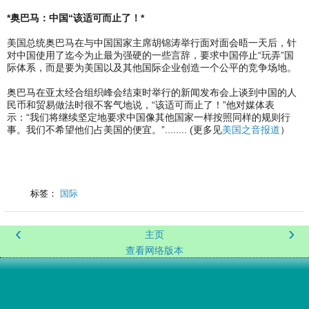
*奥巴马：中国“该适可而止了！*
美国总统奥巴马在与中国国家主席胡锦涛举行面对面会晤一天后，针
对中国使用了迄今为止最为强硬的一些言辞，要求中国停止“玩弄”国
际体系，而是要为美国以及其他国际企业创造一个公平的竞争场地。
奥巴马在亚太经合组织峰会结束时举行的新闻发布会上谈到中国的人
民币和贸易做法时很不客气地说，“该适可而止了！”他对媒体表
示：“我们将继续坚定地要求中国像其他国家一样按照同样的规则行
事。我们不希望他们占美国的便宜。”........ (更多见
美国之音报道
）
标签：
国际
‹
›
主页
查看网络版本