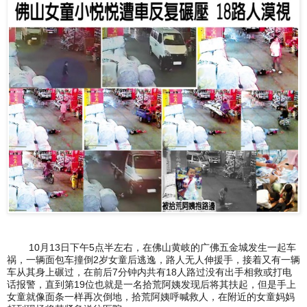
10月13日下午5点半左右，在佛山黄岐的广佛五金城发生一起车
祸，一辆面包车撞倒2岁女童后逃逸，路人无人伸援手，接着又有一辆
车从其身上碾过，在前后7分钟内共有18­人路过没有出手相救或打电
话报警，直到第19位也就是一名拾荒阿姨发现后将其扶起，但是手上
女童就像面条一样再次倒地，拾荒阿姨呼喊救人，在附近的女童妈妈