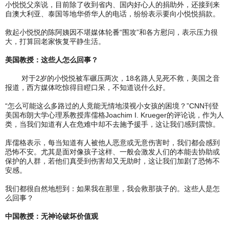
小悦悦父亲说，目前除了收到省内、国内好心人的捐助外，还接到来
自澳大利亚、泰国等地华侨华人的电话，纷纷表示要向小悦悦捐款。
救起小悦悦的陈阿姨因不堪媒体轮番“围攻”和各方慰问，表示压力很
大，打算回老家恢复平静生活。
美国教授：这些人怎么回事？
对于2岁的小悦悦被车碾压两次，18名路人见死不救，美国之音
报道，西方媒体吃惊得目瞪口呆，不知道说什么好。
“怎么可能这么多路过的人竟能无情地漠视小女孩的困境？”CNN刊登
美国布朗大学心理系教授库儒格Joachim I. Krueger的评论说，作为人
类，当我们知道有人在危难中却不去施予援手，这让我们感到震惊。
库儒格表示，每当知道有人被他人恶意或无意伤害时，我们都会感到
恐怖不安。尤其是面对像孩子这样、一般会激发人们的本能去协助或
保护的人群，若他们真受到伤害却又无助时，这让我们加剧了恐怖不
安感。
我们都很自然地想到：如果我在那里，我会救那孩子的。这些人是怎
么回事？
中国教授：无神论破坏价值观