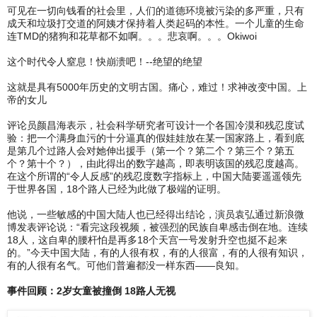
可见在一切向钱看的社会里，人们的道德环境被污染的多严重，只有
成天和垃圾打交道的阿姨才保持着人类起码的本性。一个儿童的生命
连TMD的猪狗和花草都不如啊。。。悲哀啊。。。Okiwoi
这个时代令人窒息！快崩溃吧！--绝望的绝望
这就是具有5000年历史的文明古国。痛心，难过！求神改变中国。上
帝的女儿
评论员颜昌海表示，社会科学研究者可设计一个各国冷漠和残忍度试
验：把一个满身血污的十分逼真的假娃娃放在某一国家路上，看到底
是第几个过路人会对她伸出援手（第一个？第二个？第三个？第五
个？第十个？），由此得出的数字越高，即表明该国的残忍度越高。
在这个所谓的“令人反感”的残忍度数字指标上，中国大陆要遥遥领先
于世界各国，18个路人已经为此做了极端的证明。
他说，一些敏感的中国大陆人也已经得出结论，演员袁弘通过新浪微
博发表评论说：“看完这段视频，被强烈的民族自卑感击倒在地。连续
18人，这自卑的腰杆怕是再多18个天宫一号发射升空也挺不起来
的。”今天中国大陆，有的人很有权，有的人很富，有的人很有知识，
有的人很有名气。可他们普遍都没一样东西——良知。
事件回顾：2岁女童被撞倒 18路人无视