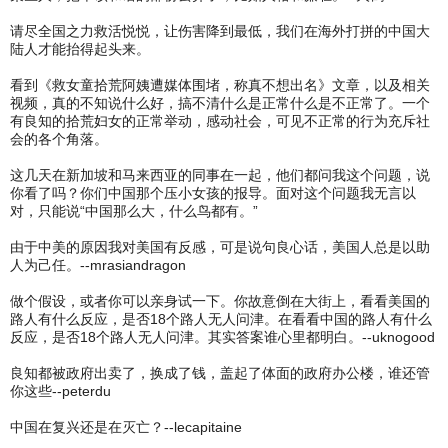
请尽全国之力救活悦悦，让伤害降到最低，我们在海外打拼的中国大
陆人才能抬得起头来。
看到《救女童拾荒阿姨遭媒体围堵，称真不想出名》文章，以及相关
视频，真的不知说什么好，搞不清什么是正常什么是不正常了。一个
有良知的拾荒妇女的正常举动，感动社会，可见不正常的行为充斥社
会的各个角落。
这几天在新加坡和马来西亚的同事在一起，他们都问我这个问题，说
你看了吗？你们中国那个压小女孩的报导。面对这个问题我无言以
对，只能说“中国那么大，什么鸟都有。”
由于中美的原因我对美国有反感，可是说句良心话，美国人总是以助
人为己任。--mrasiandragon
做个假设，或者你可以亲身试一下。你故意倒在大街上，看看美国的
路人有什么反应，是否18个路人无人问津。在看看中国的路人有什么
反应，是否18个路人无人问津。其实答案谁心里都明白。--uknogood
良知都被政府出卖了，换成了钱，盖起了体面的政府办公楼，谁还管
你这些--peterdu
中国在复兴还是在灭亡？--lecapitaine