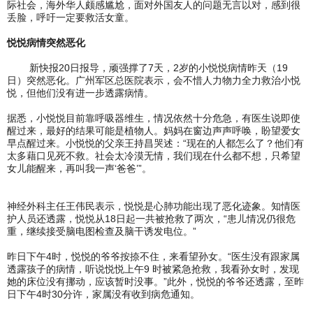
际社会，海外华人颇感尴尬，面对外国友人的问题无言以对，感到很
丢脸，呼吁一定要救活女童。
悦悦病情突然恶化
新快报20日报导，顽强撑了7天，2岁的小悦悦病情昨天（19
日）突然恶化。广州军区总医院表示，会不惜人力物力全力救治小悦
悦，但他们没有进一步透露病情。
据悉，小悦悦目前靠呼吸器维生，情况依然十分危急，有医生说即使
醒过来，最好的结果可能是植物人。妈妈在窗边声声呼唤，盼望爱女
早点醒过来。小悦悦的父亲王持昌哭述：“现在的人都怎么了？他们有
太多藉口见死不救。社会太冷漠无情，我们现在什么都不想，只希望
女儿能醒来，再叫我一声‘爸爸’”。
神经外科主任王伟民表示，悦悦是心肺功能出现了恶化迹象。知情医
护人员还透露，悦悦从18日起一共被抢救了两次，“患儿情况仍很危
重，继续接受脑电图检查及脑干诱发电位。”
昨日下午4时，悦悦的爷爷按捺不住，来看望孙女。“医生没有跟家属
透露孩子的病情，听说悦悦上午9 时被紧急抢救，我看孙女时，发现
她的床位没有挪动，应该暂时没事。”此外，悦悦的爷爷还透露，至昨
日下午4时30分许，家属没有收到病危通知。