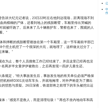
告诉大纪元记者说，23日22时左右他到达现场，距离现场不到
得血肉模糊的尸体，还看到地上的残肢断臂，车厢里传出哭喊的
当时就被吓跑了。后来来了几十辆救护车，警察也来了，围观的人
看。”
尸体和摔断的残肢断臂都放在第一个车厢里，这一节车厢前半部已
、8个挖土机挖了一个很深的大坑，就地埋了，这样做太过分了，
来嘛。”
到现在为止，整个人员搜救工作已经结束了。并且这里已经再也没
，一名两岁半女童伊伊被救出，之后再发现一四岁儿童生还。
六条规定，“特大事故发生后，事故发生地的有关单位必须严格保
用挖机粉碎D301次动车车头，并就地掩埋，对外声称是为了挪出
众的愤怒与质疑。26日深夜，铁道部将之前埋下的车头被挖出运
体：“感觉不是救人，而是清理垃圾！”“再也不坐内地动车和高