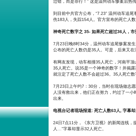
过错，而是罪行！” 这是温州动车惨案后热
到目前中共官方公布，“7.23” 温州动车追
伤183人，失踪154人。官方宣布的死亡人
神奇死亡数字之 35- 如果死亡超过36人，
7月23日晚8时34分，温州动车追尾惨案发
公布的死亡人数仍是35人。可是，后来又在
有网友发现，动车相撞35人死亡，河南平顶
35人死亡。说35是一个神奇的数字！并揭
就注定了死亡人数不会超过36。35人死亡
7月23日上午约7：30分，当时在现场做
人没有救出来，他们正在努力，约过了一小
出来。
电视台记者现场报道: 死亡人数63人, 字幕
24日7点11分，《东方卫视》的新闻连线，
人…”字幕却显示32人死亡。