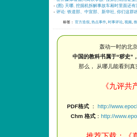
-
(图) 天哪, 挖掘机拆解事故车厢时里面还有活
-
评论: 铁道部、中宣部、新华社, 你们这群
标签：
官方造假
,
热点事件
,
时事评论
,
视频
,
轰动一时的北京
中国的教科书属于“秽史”
那么， 从哪儿能看到真
《九评共
PDF格式
：
http://www.epo
Chm 格式
：
http://www.ep
推荐下载：《真