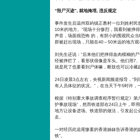
“毁尸灭迹”, 就地掩埋, 违反规定
事件发生后温州双屿镇正嶴村一位刘姓村民曾
10米的地方。“现场十分惨烈，我看到被摔
声音，场面很恐怖 的，有胆小的围观民众
群被赶出现场，只能在40～50米远的地方观
刘先生还说：“后来他们把摔得血肉模糊的
经被摔烂了，看形状很像是车头。他们用7
就是死了也要看到尸体嘛，断肢也可以冷藏起
24日凌晨3点左右，央视新闻频道报导，“
有人员体征的状况。”，在当天下午5时许
根据《特别重大事故调查程序暂行规定》第
护事故现场”，然而铁道部在24日上午，即
地方让设备进场。铁道部的做法，引发起公
走。
一对经历此追尾惨案的香港姊妹告诉香港的媒
铁”。