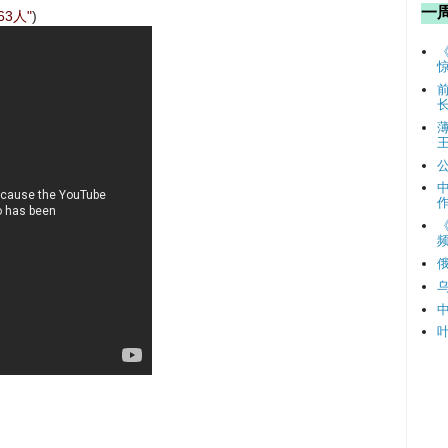
一
3人"
)
频