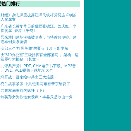
周热门排行
《财经》杂志深度披露江泽民铁杆党羽连卓钊的
惊人贪腐案
前广东省长黄华华日前猛揭张德江、曾庆红、李
长春贪腐- 香港《争鸣》
薄熙来澳门赌场洗钱被暗查，与特首何厚铧、赌
王连卓钊关系密切
公安部三个“打黑英雄”的覆灭（3）- 郑少东
中央“610办公室”三级指挥官全部落马， 架构、运
作及罪行大揭秘 （长文）
《九评共产党》PDF, CHM电子书下载、MP3音
、DVD, VCD视频下载地址大全
俄乌开战：普京给中共出三大难题
乌克兰战事紧张 中共进退两难被普京给耍了
中共政权崩溃前的疯狂（下）
叶剑英孙女为铁链女发声：丰县只是冰山一角