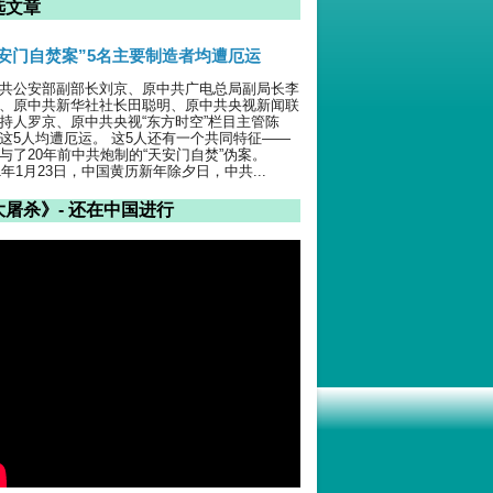
选文章
天安门自焚案”5名主要制造者均遭厄运
共公安部副部长刘京、原中共广电总局副局长李
、原中共新华社社长田聪明、原中共央视新闻联
持人罗京、原中共央视“东方时空”栏目主管陈
这5人均遭厄运。 这5人还有一个共同特征——
与了20年前中共炮制的“天安门自焚”伪案。
01年1月23日，中国黄历新年除夕日，中共...
大屠杀》- 还在中国进行