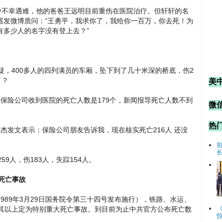
中不幸遇难，他的爸爸王远明目前重伤在医院治疗。但轩轩的名
瑶发微博质问：“王勇平，我求你了，我给你一百万，你去死！为
有多少人的名字没有登上去？”
疑，400多人的四列满员的车厢，坠下到了几十米深的桥底，伤2
了？
美
透露：保险公司收到医院的死亡人数是179个，新闻报导死亡人数不到
微信
热
龚伟杰发文表示：保险公司朋友告诉我，现在核实死亡216人 还没
9人，伤183人，失踪154人。
大死亡事故
989年3月29日国务院令第三十四号发布施行），铁路、水运、
及其以上定为特别重大死亡事故。到目前为止中共官方公布死亡数