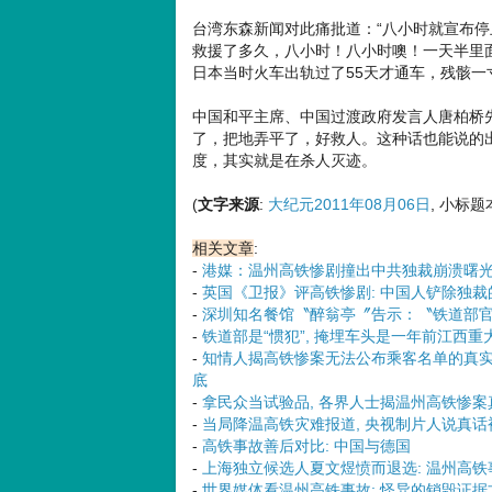
台湾东森新闻对此痛批道：“八小时就宣布
救援了多久，八小时！八小时噢！一天半里
日本当时火车出轨过了55天才通车，残骸一
中国和平主席、中国过渡政府发言人唐柏桥
了，把地弄平了，好救人。这种话也能说的
度，其实就是在杀人灭迹。
(
文字来源
:
大纪元2011年08月06日
, 小标
相关文章
:
-
港媒：温州高铁惨剧撞出中共独裁崩溃曙
-
英国《卫报》评高铁惨剧: 中国人铲除独
-
深圳知名餐馆〝醉翁亭〞告示：〝铁道部官
-
铁道部是“惯犯”, 掩埋车头是一年前江西
-
知情人揭高铁惨案无法公布乘客名单的真实原
底
-
拿民众当试验品, 各界人士揭温州高铁惨案
-
当局降温高铁灾难报道, 央视制片人说真话
-
高铁事故善后对比: 中国与德国
-
上海独立候选人夏文煜愤而退选: 温州高铁
-
世界媒体看温州高铁事故: 怪异的销毁证据