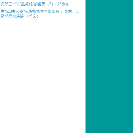
公安部三个“打黑英雄”的覆灭（3）- 郑少东
中央“610办公室”三级指挥官全部落马， 架构、运
作及罪行大揭秘 （长文）