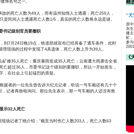
传微博名句之一。
精
尾事故的死亡人数为49人，而有温州知情人士透露：死亡259人，
“
数只是民间人士透露死亡人数1/5，真实的死亡人数将永远是谜。
原中
东生
市委书记级别官员要撤职
播主
虻，
参与
生，到7月24日晚19点，铁道部就宣布已经具备了通车条件，此时
20
清理现场的过程中发现了4具遗体，死亡人数上升为39人。
《
山矿难35人死亡；重庆暴雨造成35人死亡；云南遭大雨袭击全省
露死亡超过36人，市委书记这个级别的要撤职，所以一开始发生，
数字，在社会上引起猛烈的质疑。
志愿救援者的一位先生曾告诉大纪元记者，听说一号车厢还有几十个
时，记者再致电询问。那位先生表示，那一号车厢的人还没有救
却显示32人死亡
据现场记者丁桃介绍：“截至当时伤亡人数203人，死亡人数63