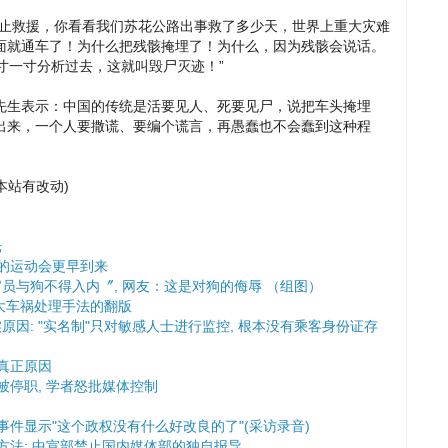
停止救援，你看看我们苏花公路出事救了多少天，世界上重大灾难
面就通车了！为什么把残骸掩埋了！为什么，因为残骸会说话。
寸一寸分析过去，这就叫毁尸灭迹！”
先生表示：中国的传统是活要见人、死要见尸，说把车头掩埋
出来，一个人要撒谎、要编个谎言，再愚蠢也不会蠢到这种程
题本站有改动)
光
裁的运动会更早到来
员与狗不得入内〞, 网友：这是对狗的侮辱 （组图）
重大车祸处理手法的翻版
因: "实名制"只对敏感人士进行监控, 根本没有乘客身份证存
真正原因
被停职, 学者怒批媒体控制
事件显示"这个政权没有什么好改良的了"(采访录音)
方法; 中宣部禁止国内媒体部的独自报导