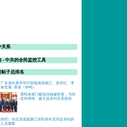
中关系
 - 中共的全民监控工具
门帖子总排名
前广东省长黄华华日前猛揭张德江、曾庆红、李
长春贪腐- 香港《争鸣》
薄熙来澳门赌场洗钱被暗查，与特
首何厚铧、赌王连卓钊关系密切
《财经》杂志深度披露江泽民铁杆党羽连卓钊的
惊人贪腐案