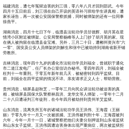
福建消息，遭七年冤狱迫害的刘三强，零八年八月才回到邵武。今年
四月十五日前后，刘三强在自己开设的英语补习班给学生讲真相，遭
家长诬告，再一次被公安国保警察抓捕，同时被绑架的还有一位同事
徐燕平。
湖南消息，四月十七日下午，临澧县法轮功学员甘德辉、胡月英在星
情湾小区附近被绑架。公安局警察杨峰等人上门抄了胡月英的家。现
在俩人被拘留在临澧县金宝滩。另外，三月二十日，遭郴州资兴市“六
一零”、国安及公安人员绑架的刘解生和张中已被劫持到湖南省新开铺
劳教所。
吉林消息，现年四十九岁的通化市法轮功学员刘福全，曾就职于通化
市二道江发电厂，任厂长办公室信访办秘书。零四年四月，刘福全被
枉判十一年重刑。于零五年新年前几天，被秘密转到四平监狱。目
前，刘福全在四平监狱的情况不详。亲友请求正义人士，帮助营救。
贵州消息，锦屏县赵秋芝，一零年三月向民众讲法轮功被迫害的真
相，被锦屏县国保大队警察林昌洪、龙华文等人绑架，一零年十二月
二十八日遭诬判三年徒刑，在今年四月被劫持到贵州羊艾监狱。
山东消息，流离失所五年的诸城法轮功学员王洪伟、王海霞（王丽
丽）于零九年十一月又一次被抓捕。王洪伟被判刑十年，王海霞被判
六年，今年一月十一日，诸城警察把他们夫妻分别押送到山东省监狱
和山东女子监狱。王洪伟因遭迫害身体出现严重病症，两次被监狱拒