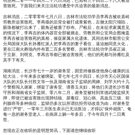
明慧网二零一一年四月二十六日消息，已知有三千四百二十八人被迫
害致死。下面我们来关注法轮功遭受中共迫害的最新消息。
吉林消息，二零零零年七月八日，吉林市法轮功学员李再吉被欢喜岭
劳教所迫害致死。李再亟的后背全被打成青紫色，左侧太阳穴塌陷，
眼珠都被打出来了，眼角还被塞了纱布。尸检后，在未征求家属意见
的情况下，李再吉的体内器官全部被摘走。劳教所和公安局企图掩盖
李再吉被迫害致死的真相，催促家属火化遗体。其间吉林市船营公安
分局国保大队长孙雁红派人把李再吉的妻子看住，逼迫她同意火化，
更在江南火葬场内外布置二百多名警察。吉林市法轮功学员崔正淑、
于立新、刘明克、李再吉等都已被迫害致死，他们的死都与孙雁红及
其手下有关。
湖南消息，长沙市七十一岁的谢务堂，因坚持修炼使他身心健康的法
轮大法，十年来多次被绑架。零七年七月十四日，长沙市天心区国保
大队的大队长付胜文等一伙及湖南省女子监狱的周婵、刘芊大约十几
个警察闯入谢家，绑架了谢务堂、谭香玉夫妇，将他们关进长沙市看
守所和湖南省女子监狱。零八年二月，谢务堂被转到常德武陵监狱关
押，即使已被迫害致出现肺结核、尿毒症、冠心病、高血压三级、前
列腺癌等多种病症，监狱仍多次以所谓抗拒劳动改造为由，对谢务堂
进行“严管”。一零年三月医生表示已无法医治，才得以“保外就医”。奄
奄一息的谢务堂老人，在病床上躺一年多后，于今年四月十二日离
世。
您现在正在收听的是明慧简讯，下面请您继续收听