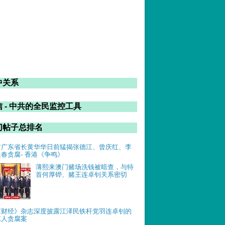
中关系
 - 中共的全民监控工具
门帖子总排名
前广东省长黄华华日前猛揭张德江、曾庆红、李
长春贪腐- 香港《争鸣》
薄熙来澳门赌场洗钱被暗查，与特
首何厚铧、赌王连卓钊关系密切
《财经》杂志深度披露江泽民铁杆党羽连卓钊的
惊人贪腐案