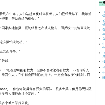
一
们看到在中东，人们站起来反对当权者，人们已经受够了。我希望
一些事，帮助自己的机会。”
个国家实地拍摄，摄制组曾七次被人枪击。而反映中共迫害法轮
这么惧怕法轮功。”
正义而斗争。”
频
了告诫。
kins）：“现在你可能有权力，但你不会永远都有权力，不管你给人
、维吾尔人，它们都会回到你的身上。一定会有改变的时刻，而
l Shafie)：“你也许觉得你有强大的军队，很多士兵，但是你无法阻
是没有人能扼杀那个梦想。”
美多个城市举行公映。