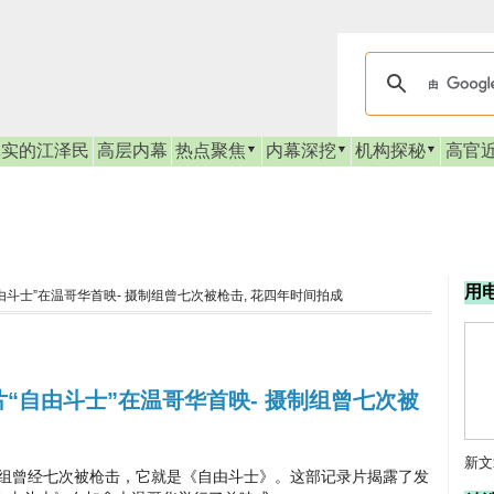
真实的江泽民
高层内幕
热点聚焦
内幕深挖
机构探秘
高官
用
斗士”在温哥华首映- 摄制组曾七次被枪击, 花四年时间拍成
“自由斗士”在温哥华首映- 摄制组曾七次被
新文
曾经七次被枪击，它就是《自由斗士》。这部记录片揭露了发