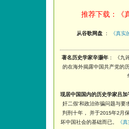
推荐下载：《真
从谷歌网盘
：
《真实的
著名历史学家辛灏年
： 《九
的在海外揭露中国共产党的历
现居中国国内的历史学家吕加
奸二假’和政治诈骗问题与要求
判刑十年， 并于2015年2月
坏中国社会的基础而已。
《真