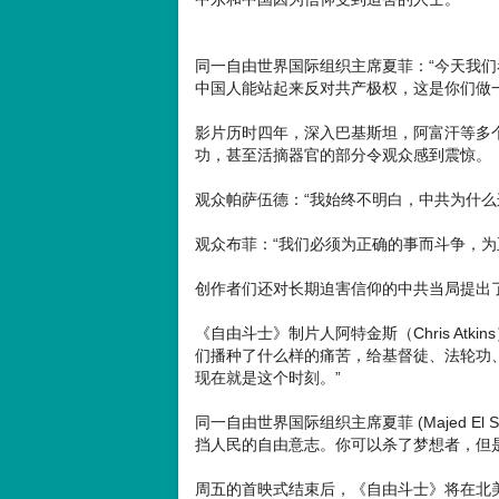
同一自由世界国际组织主席夏菲：“今天我
中国人能站起来反对共产极权，这是你们做
影片历时四年，深入巴基斯坦，阿富汗等多
功，甚至活摘器官的部分令观众感到震惊。
观众帕萨伍德：“我始终不明白，中共为什么
观众布菲：“我们必须为正确的事而斗争，为
创作者们还对长期迫害信仰的中共当局提出
《自由斗士》制片人阿特金斯（Chris At
们播种了什么样的痛苦，给基督徒、法轮功
现在就是这个时刻。”
同一自由世界国际组织主席夏菲 (Majed E
挡人民的自由意志。你可以杀了梦想者，但
周五的首映式结束后，《自由斗士》将在北