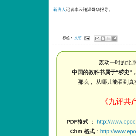
新唐人
记者李云翔温哥华报导。
标签：
文艺
轰动一时的北京
中国的教科书属于“秽史”
那么， 从哪儿能看到真
《九评共
PDF格式
：
http://www.epo
Chm 格式
：
http://www.ep