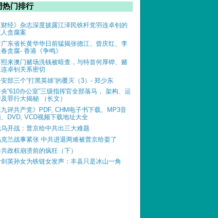
周热门排行
《财经》杂志深度披露江泽民铁杆党羽连卓钊的
惊人贪腐案
前广东省长黄华华日前猛揭张德江、曾庆红、李
长春贪腐- 香港《争鸣》
薄熙来澳门赌场洗钱被暗查，与特首何厚铧、赌
王连卓钊关系密切
公安部三个“打黑英雄”的覆灭（3）- 郑少东
中央“610办公室”三级指挥官全部落马， 架构、运
作及罪行大揭秘 （长文）
《九评共产党》PDF, CHM电子书下载、MP3音
、DVD, VCD视频下载地址大全
俄乌开战：普京给中共出三大难题
乌克兰战事紧张 中共进退两难被普京给耍了
中共政权崩溃前的疯狂（下）
叶剑英孙女为铁链女发声：丰县只是冰山一角