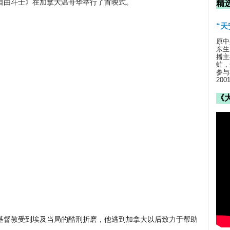
自由斗士》在加拿大温哥华举行了首映式。
精
“
原中
东生
播主
虻，
参与
20
《
基督教受到埃及当局的酷刑折磨，他逃到加拿大以后致力于帮助