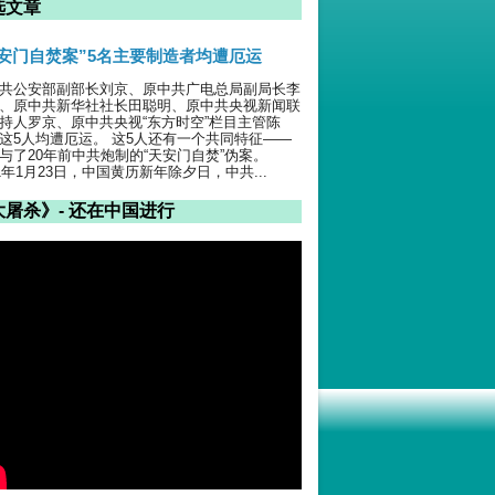
选文章
天安门自焚案”5名主要制造者均遭厄运
共公安部副部长刘京、原中共广电总局副局长李
、原中共新华社社长田聪明、原中共央视新闻联
持人罗京、原中共央视“东方时空”栏目主管陈
这5人均遭厄运。 这5人还有一个共同特征——
与了20年前中共炮制的“天安门自焚”伪案。
01年1月23日，中国黄历新年除夕日，中共...
大屠杀》- 还在中国进行