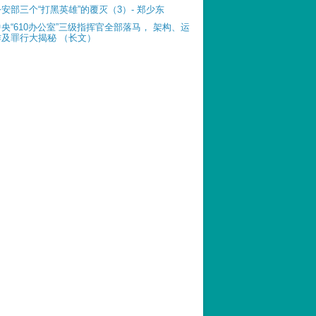
公安部三个“打黑英雄”的覆灭（3）- 郑少东
中央“610办公室”三级指挥官全部落马， 架构、运
作及罪行大揭秘 （长文）