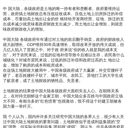
中 国大陆，各级政府是土地的唯一持有者和垄断者。政府要维持运
营，政府搞土地财政总有压低征收成本、压低土地上旧房拆迁的补偿
成本，尽量抬高土地出让金的价 格转给开发商经营。征地、拆迁的支
出成本减少就意味着政府财政支出减少，而土地出让金增加，则就意
味政府财政收入的增加。
中国大陆 各级政府年年通过对土地的前后翻手倒卖，政府的财政收入
就大副增长、GDP维持30年高速增长，取得改革开放的伟大成就，但
几亿人陷入了贫困之中。对于政 府来说“你的收入就是我的成本支
出”，对于农民来说，过低的征地补偿导致今后难以生存，农民靠什么
城镇化？对城市居民来说，过低的拆迁补偿和政府过高的土 地出让
金，增加了购房的成本和租房成本。
在这场土地财政大赌局中，中国各级政府成了大赢家，外交官腰杆子
硬了，老百姓腰杆子软了。城市平民、农民工、异地打工的大学生成
了蚁居者，成了土地财政的牺牲品、失意者。
土地财政的结果使中国大陆各级政府大面积失去人心。在朝韩关系
上，在对待北朝鲜这个金家王朝，中国大陆众多百姓与中国政府立场
大不同，有相当多的“红色愤青”也很激动，恨不得这个封建王朝被各
国力量一举歼灭。
我 个人认为，国内外许多关注研究中国大陆的各界人士，很少有人关
注中国大陆土地财政的要害问题，土地财政似乎造成利益集团的“空
前”强势，但实际这些利益集 团却很“虚弱”。我认为，中共各级政府若