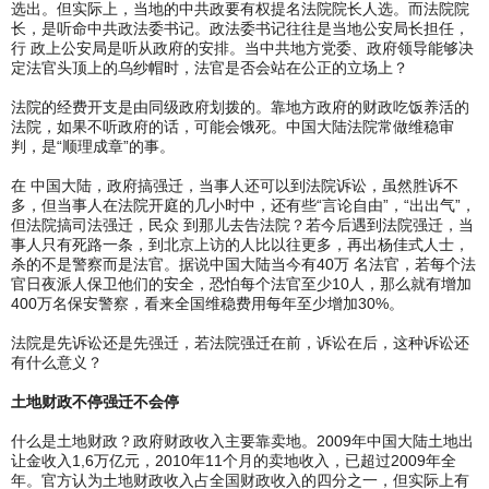
选出。但实际上，当地的中共政要有权提名法院院长人选。而法院院
长，是听命中共政法委书记。政法委书记往往是当地公安局长担任，
行 政上公安局是听从政府的安排。当中共地方党委、政府领导能够决
定法官头顶上的乌纱帽时，法官是否会站在公正的立场上？
法院的经费开支是由同级政府划拨的。靠地方政府的财政吃饭养活的
法院，如果不听政府的话，可能会饿死。中国大陆法院常做维稳审
判，是“顺理成章”的事。
在 中国大陆，政府搞强迁，当事人还可以到法院诉讼，虽然胜诉不
多，但当事人在法院开庭的几小时中，还有些“言论自由”，“出出气”，
但法院搞司法强迁，民众 到那儿去告法院？若今后遇到法院强迁，当
事人只有死路一条，到北京上访的人比以往更多，再出杨佳式人士，
杀的不是警察而是法官。据说中国大陆当今有40万 名法官，若每个法
官日夜派人保卫他们的安全，恐怕每个法官至少10人，那么就有增加
400万名保安警察，看来全国维稳费用每年至少增加30%。
法院是先诉讼还是先强迁，若法院强迁在前，诉讼在后，这种诉讼还
有什么意义？
土地财政不停强迁不会停
什么是土地财政？政府财政收入主要靠卖地。2009年中国大陆土地出
让金收入1,6万亿元，2010年11个月的卖地收入，已超过2009年全
年。官方认为土地财政收入占全国财政收入的四分之一，但实际上有