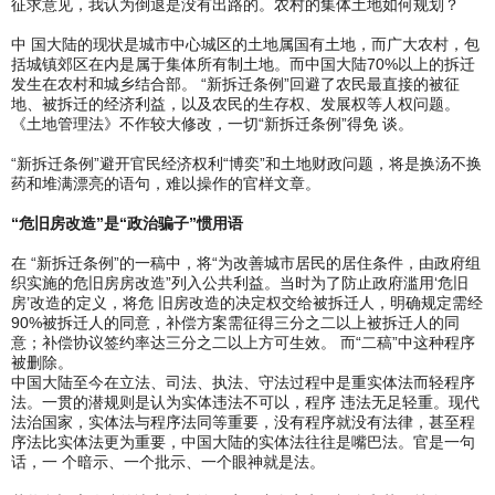
征求意见，我认为倒退是没有出路的。农村的集体土地如何规划？
中 国大陆的现状是城市中心城区的土地属国有土地，而广大农村，包
括城镇郊区在内是属于集体所有制土地。而中国大陆70%以上的拆迁
发生在农村和城乡结合部。 “新拆迁条例”回避了农民最直接的被征
地、被拆迁的经济利益，以及农民的生存权、发展权等人权问题。
《土地管理法》不作较大修改，一切“新拆迁条例”得免 谈。
“新拆迁条例”避开官民经济权利“博奕”和土地财政问题，将是换汤不换
药和堆满漂亮的语句，难以操作的官样文章。
“危旧房改造”是“政治骗子”惯用语
在 “新拆迁条例”的一稿中，将“为改善城市居民的居住条件，由政府组
织实施的危旧房房改造”列入公共利益。当时为了防止政府滥用‘危旧
房’改造的定义，将危 旧房改造的决定权交给被拆迁人，明确规定需经
90%被拆迁人的同意，补偿方案需征得三分之二以上被拆迁人的同
意；补偿协议签约率达三分之二以上方可生效。 而“二稿”中这种程序
被删除。
中国大陆至今在立法、司法、执法、守法过程中是重实体法而轻程序
法。一贯的潜规则是认为实体违法不可以，程序 违法无足轻重。现代
法治国家，实体法与程序法同等重要，没有程序就没有法律，甚至程
序法比实体法更为重要，中国大陆的实体法往往是嘴巴法。官是一句
话，一 个暗示、一个批示、一个眼神就是法。