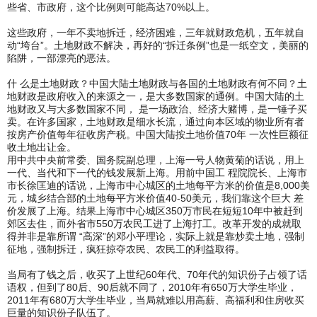
些省、市政府，这个比例则可能高达70%以上。
这些政府，一年不卖地拆迁，经济困难，三年就财政危机，五年就自
动“垮台”。土地财政不解决，再好的“拆迁条例”也是一纸空文，美丽的
陷阱，一部漂亮的恶法。
什 么是土地财政？中国大陆土地财政与各国的土地财政有何不同？土
地财政是政府收入的来源之一，是大多数国家的通例。中国大陆的土
地财政又与大多数国家不同， 是一场政治、经济大赌博，是一锤子买
卖。在许多国家，土地财政是细水长流，通过向本区域的物业所有者
按房产价值每年征收房产税。中国大陆按土地价值70年 一次性巨额征
收土地出让金。
用中共中央前常委、国务院副总理，上海一号人物黄菊的话说，用上
一代、当代和下一代的钱发展新上海。用前中国工 程院院长、上海市
市长徐匡迪的话说，上海市中心城区的土地每平方米的价值是8,000美
元，城乡结合部的土地每平方米价值40-50美元，我们靠这个巨大 差
价发展了上海。结果上海市中心城区350万市民在短短10年中被赶到
郊区去住，而外省市550万农民工进了上海打工。改革开发的成就取
得并非是靠所谓 “高深”的邓小平理论，实际上就是靠炒卖土地，强制
征地，强制拆迁，疯狂掠夺农民、农民工的利益取得。
当局有了钱之后，收买了上世纪60年代、70年代的知识份子占领了话
语权，但到了80后、90后就不同了，2010年有650万大学生毕业，
2011年有680万大学生毕业，当局就难以用高薪、高福利和住房收买
巨量的知识份子队伍了。