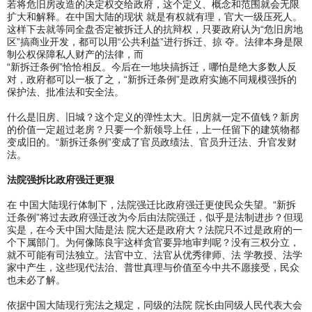
若将危旧房改造的决定权交给政府，这个定义、概念和范围就会无限
扩大和解释。在中国大陆的现状 就是有权就有理，官大一级压死人。
这样下去就等同全盘否定被拆迁人的抗辩权，只要政府认为“危旧房地
区”搞商业开发，都可以用“公共利益”进行拆迁、掠 夺。法律本身是限
制公权保障私人财产的法律，而
“新拆迁条例”恰恰相反。今后在一地块搞拆迁，哪怕是绝大多数人反
对，政府都可以一板了之，“新拆迁条例”是政府实施不同规模强拆的
保护法、批准法和安全法。
什么是旧房、旧城？这个定义的弹性太大。旧房就一定不值钱？新房
的价值一定超过老房？只要一个新领导上任，上一任留下的建筑物都
变成旧的。“新拆迁条例”变成了官员政绩法、官员升迁法、升官发财
法。
法院强拆比政府强迁更狠
在 中国大陆现行体制下，法院强迁比政府强迁更使民众失望。“新拆
迁条例”将过去政府强迁改为今后由法院强迁，似乎是法制进步？但现
实是，在今天中国大陆是法 院大还是政府大？法院只不过是政府的一
个下属部门。为何像陈良宇这样贪官要异地审判呢？没有三权分立，
就不可能有司法独立。法官中立、法官从优秀律师、法 学教授、法学
家中产生，这些现代法治、普世真理与价值至今中共不愿接受，民众
也未必了解。
依据中国大陆现行宪法之规定，同级的法院 院长由同级人民代表大会