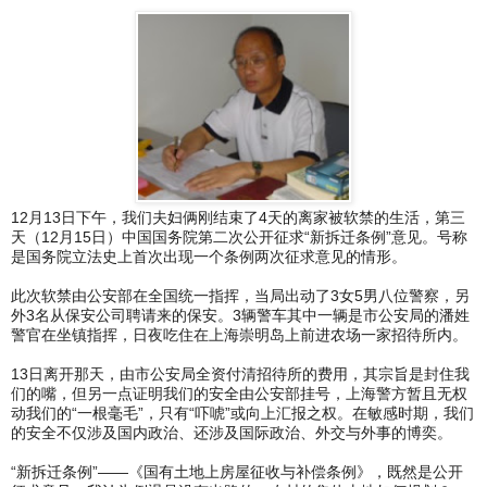
12月13日下午，我们夫妇俩刚结束了4天的离家被软禁的生活，第三
天（12月15日）中国国务院第二次公开征求“新拆迁条例”意见。号称
是国务院立法史上首次出现一个条例两次征求意见的情形。
此次软禁由公安部在全国统一指挥，当局出动了3女5男八位警察，另
外3名从保安公司聘请来的保安。3辆警车其中一辆是市公安局的潘姓
警官在坐镇指挥，日夜吃住在上海崇明岛上前进农场一家招待所内。
13日离开那天，由市公安局全资付清招待所的费用，其宗旨是封住我
们的嘴，但另一点证明我们的安全由公安部挂号，上海警方暂且无权
动我们的“一根毫毛”，只有“吓唬”或向上汇报之权。在敏感时期，我们
的安全不仅涉及国内政治、还涉及国际政治、外交与外事的博奕。
“新拆迁条例”——《国有土地上房屋征收与补偿条例》，既然是公开