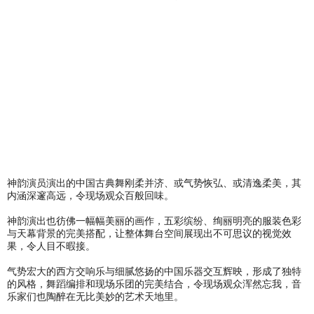
神韵演员演出的中国古典舞刚柔并济、或气势恢弘、或清逸柔美，其
内涵深邃高远，令现场观众百般回味。
神韵演出也彷佛一幅幅美丽的画作，五彩缤纷、绚丽明亮的服装色彩
与天幕背景的完美搭配，让整体舞台空间展现出不可思议的视觉效
果，令人目不暇接。
气势宏大的西方交响乐与细腻悠扬的中国乐器交互辉映，形成了独特
的风格，舞蹈编排和现场乐团的完美结合，令现场观众浑然忘我，音
乐家们也陶醉在无比美妙的艺术天地里。