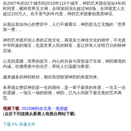
自2007年的32个城市到2010年115个城市，神韵艺术团在短短4年的
时间里，横跨世界五大洲，全球巡回演出超过960场，全球观赏人次
超过220万人。在不景气的年代里，神韵艺术团屡创票房神话。
从观众发自内心的赞叹中，人们不难看出，神韵是当之无愧的「世界
第一秀」。
神韵艺术团开创人类的正统文化，再现东土神传文化的精华，不光是
中华民族的瑰宝，也是世界人民的财富，是让所有人珍惜万分的精神
启迪。
心灵的震撼，境界的提升，内心的兴奋与喜悦溢于言表，神韵展现的
内涵，彷佛黑夜中的光芒，带给人们温暖与希望。
越来越多的神韵粉丝，都在热切盼望神韵的再度到来。
各界观众赞叹神韵是一生的期待，是一辈子最美的奇遇，一次又一次
的震撼，一场又一场的惊艳，神韵，已为人间留下最完美的艺术典
范。
视频下载
:
2010神韵在北美：美国篇
(
点击下列连接从新唐人电视台网站下载
)
下载
Flv 录像文件