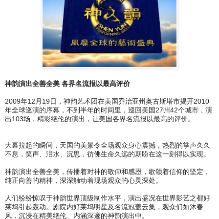
神韵演出全善全美 各界名流报以最高评价
2009年12月19日，神韵艺术团在美国乔治亚州奥古斯塔市揭开2010
年全球巡演的序幕，不到半年的时间里，巡回美国27州42个城市，演
出103场，精彩绝伦的演出，让美国各界名流报以最高的评价。
大幕拉起的瞬间，天国的美景令全场观众身心震撼，热烈的掌声久久
不息，笑声、泪水、沉思，彷佛生命久远的期盼在这一刻得以实现。
神韵演出全善全美，传播着对神的敬仰和感恩，歌颂着信仰的坚定，
纯正向善的精神，深深触动着现场观众的心灵深处。
人们纷纷惊叹于神韵世界顶级制作水平，演出盛况在世界影艺之都好
莱坞引起轰动。剧院内好莱坞明星及名流冠盖云集，观众们如沐春
风，沉浸在精美绝伦、内涵深邃的神韵演出中。