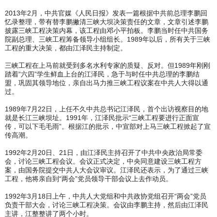
2013年2月，中共官媒《人民日报》发表一篇根据中共前总理李鹏回
忆录整理，带有替李鹏撇清三峡大坝决策责任的文章，文章引述李鹏
披露三峡工程决策内幕，该工程由邓小平拍板。李鹏当时任中共国务
院副总理、三峡工程筹备领导小组组长。1989年以后，所有关于三峡
工程的重大决策，都由江泽民主持制定。
三峡工程在上马前就受到多名水利专家的质疑、反对。但1989年刚刚
踏着“六四”学生鲜血上台的江泽民，急于与时任中共总理的李鹏结
盟，巩固其领导地位，亲自出马力推三峡工程议案在中共人大得以通
过。
1989年7月22日，上任不久中共总书记江泽民，首个出访视察目的地
就是长江三峡坝址。1991年，江泽民批示“三峡工程要进行正面宣
传，可以下毛毛雨”。根据江的批示，中宣部对上马三峡工程掀起了宣
传高潮。
1992年2月20日、21日，由江泽民主持召开了中共中央政治局常委
会，讨论三峡工程会议。会议正式决定，中央同意建设三峡工程方
案，由国务院提交中共人大会议审议。江泽民还表示，为了通过三峡
工程，他将亲自到“两会”党员领导干部会议上去作动员。
1992年3月18日上午，中共人大党组和中共政协党组召开“两会”党员
负责干部大会，讨论三峡工程决策。会议由李鹏主持，然后由江泽民
主讲，江整整讲了两个小时。