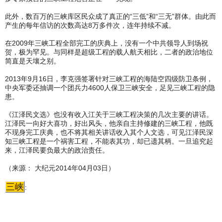
此外，数百万的三峡库区民众成了真正的“三低”和“三无”群体。由此而
产生的每年信访的次数高达8万多件次，连年持续不减。
在2009年三峡工程全部完工的庆典上，没有一个中共领导人到场祝
贺，极为罕见。与同样是超级工程的载人航天相比，二者的政治地位
简直是天壤之别。
2013年9月16日，李克强签署针对三峡工程的海陆空四级防卫条例，
中央军委还抽调一个团兵力4600人保卫三峡安全，足见三峡工程的隐
患。
《江泽民文选》也没有收入江关于三峡工程决策的几次主要的讲话。
江泽民一向好大喜功，好出风头，他亲自主持修建的三峡工程，他既
不现身完工庆典，也不将其相关讲话收入其个人文选，可见江泽民深
知三峡工程是一个祸害工程，不能表其功，却已遗其柄。一旦追究起
来，江泽民要负最大的政治责任。
（来源： 大纪元2014年04月03日）
三峡
: