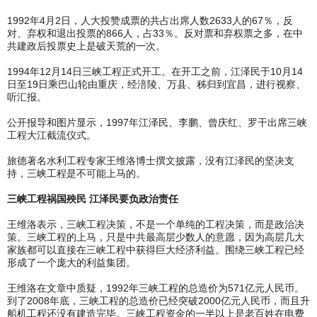
1992年4月2日，人大投赞成票的共占出席人数2633人的67％，反
对、弃权和退出投票的866人，占33％。反对票和弃权票之多，在中
共建政后投票史上是破天荒的一次。
1994年12月14日三峡工程正式开工。在开工之前，江泽民于10月14
日至19日乘巴山轮由重庆，经涪陵、万县、秭归到宜昌，进行视察、
听汇报。
公开报导和图片显示，1997年江泽民、李鹏、曾庆红、罗干出席三峡
工程大江截流仪式。
旅德著名水利工程专家王维洛博士撰文披露，没有江泽民的坚决支
持，三峡工程是不可能上马的。
三峡工程祸国殃民 江泽民要负政治责任
王维洛表示，三峡工程决策，不是一个单纯的工程决策，而是政治决
策。三峡工程的上马，只是中共最高层少数人的意愿，因为高层几大
家族都可以直接在三峡工程中获得巨大经济利益。围绕三峡工程已经
形成了一个庞大的利益集团。
王维洛在文章中质疑，1992年三峡工程的总造价为571亿元人民币。
到了2008年底，三峡工程的总造价已经突破2000亿元人民币，而且升
船机工程还没有建造完毕。三峡工程资金的一半以上是老百姓在电费