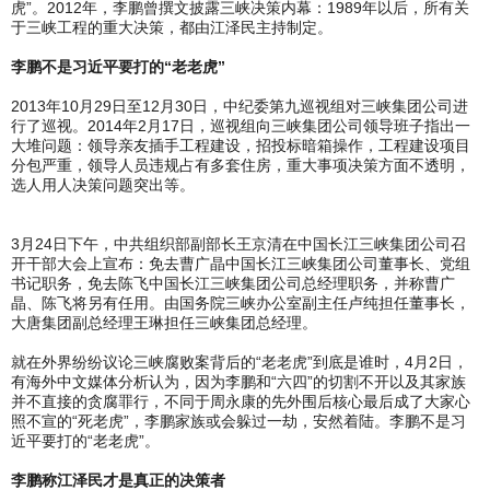
虎”。2012年，李鹏曾撰文披露三峡决策内幕：1989年以后，所有关
于三峡工程的重大决策，都由江泽民主持制定。
李鹏不是习近平要打的“老老虎”
2013年10月29日至12月30日，中纪委第九巡视组对三峡集团公司进
行了巡视。2014年2月17日，巡视组向三峡集团公司领导班子指出一
大堆问题：领导亲友插手工程建设，招投标暗箱操作，工程建设项目
分包严重，领导人员违规占有多套住房，重大事项决策方面不透明，
选人用人决策问题突出等。
3月24日下午，中共组织部副部长王京清在中国长江三峡集团公司召
开干部大会上宣布：免去曹广晶中国长江三峡集团公司董事长、党组
书记职务，免去陈飞中国长江三峡集团公司总经理职务，并称曹广
晶、陈飞将另有任用。由国务院三峡办公室副主任卢纯担任董事长，
大唐集团副总经理王琳担任三峡集团总经理。
就在外界纷纷议论三峡腐败案背后的“老老虎”到底是谁时，4月2日，
有海外中文媒体分析认为，因为李鹏和“六四”的切割不开以及其家族
并不直接的贪腐罪行，不同于周永康的先外围后核心最后成了大家心
照不宣的“死老虎”，李鹏家族或会躲过一劫，安然着陆。李鹏不是习
近平要打的“老老虎”。
李鹏称江泽民才是真正的决策者