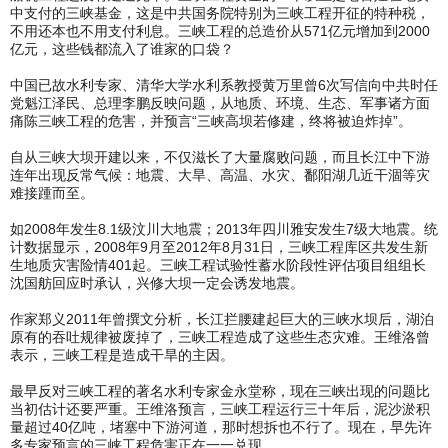
中支付的三峡基金，这是中共国务院特别为三峡工程开征的特种税，
不用还本也不用支付利息。三峡工程的总造价从571亿元增加到2000
亿元，这些钱都流入了谁家的口袋？
中国已故水利专家、清华大学水利系教授黄万里曾6次写信向中共时任
党魁江泽民、总理李鹏反映问题，从地质、环境、生态、军事诸方面
痛陈三峡工程的危害，并预言“三峡高坝若修建，终将被迫炸掉”。
自从三峡大坝开建以来，不仅滋长了大量腐败问题，而且长江中下游
连年出现反常气候：地震、大旱、高温、水灾、鄱阳湖几近干涸等灾
难接踵而至。
如2008年发生8.1级汶川大地震；2013年四川雅安发生7级大地震。统
计数据显示，2008年9月至2012年8月31日，三峡工程库区共发生新
生地质灾害险情401起。三峡工程试验性蓄水阶段性评估项目组组长
沈国舫回应时承认，兴修大坝一定会诱发地震。
作家郑义2011年曾撰文分析，长江拦腰建起巨大的三峡水坝后，湖泊
原有的吞吐规律被废掉了，三峡工程造成了这些生态灾难。王维洛曾
表示，三峡工程是造成干旱的主因。
最早反对三峡工程的著名水利专家金永堂称，现在三峡出现的问题比
当初估计还要严重。王维洛预言，三峡工程运行三十年后，泥沙淤积
量超过40亿吨，堵塞中下游河道，那时想拆也不行了。现在，早先许
多专家预言的三峡工程危害正在一一兑现。