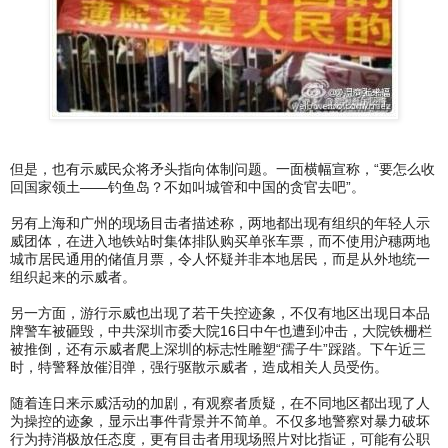
但是，也有示威民众将矛头指向体制问题。一面横幅宣称，“要怎么收
回国家领土——钓鱼岛？不如叫城管和中国的贪官去吧”。
另有上海和广州的现场目击者描述称，两地都出现有组织的年轻人示
威团体，在进入地铁站时集体排队购买单张车票，而不使用沪穗两地
城市居民通用的储值月票，令人怀疑并非本地居民，而是从外地统一
组织起来的示威者。
另一方面，游行示威也出现了若干失控迹象，不仅有地区出现日本品
牌警车被砸毁，中共深圳市委大院16日中午也遭到冲击，大院铁栅栏
被推倒，还有示威者爬上深圳的标志性雕塑“孺子牛”踩踏。下午近三
时，特警释放催泪弹，强行驱散示威者，造成相关人员受伤。
随着连日来示威活动的加剧，有观察者质疑，在不同地区都出现了人
为操控的迹象，显示出事件背景并不简单。不仅多地警察对暴力破坏
行为持消极放任态度，更有目击者用现场照片对比指证，可能有公职