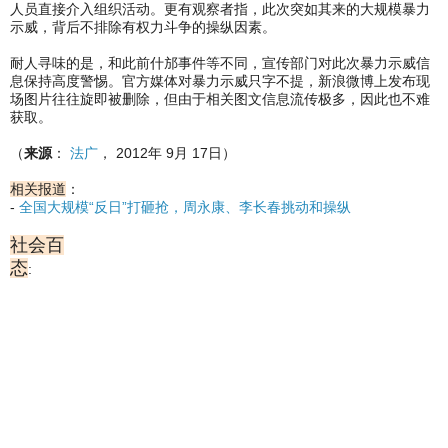
人员直接介入组织活动。更有观察者指，此次突如其来的大规模暴力
示威，背后不排除有权力斗争的操纵因素。
耐人寻味的是，和此前什邡事件等不同，宣传部门对此次暴力示威信
息保持高度警惕。官方媒体对暴力示威只字不提，新浪微博上发布现
场图片往往旋即被删除，但由于相关图文信息流传极多，因此也不难
获取。
（
来源
：
法广
， 2012年 9月 17日）
相关报道
：
-
全国大规模“反日”打砸抢，周永康、李长春挑动和操纵
社会百
态
: