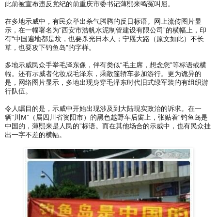
此前被宣布违反党纪的前重庆市委书记薄熙来鸣冤叫屈。
在多地示威中，有民众举出杀气腾腾的反日标语。网上流传图片显
示，在一幅署名为“西安市浩帆水泥制管建设有限公司”的横幅上，印
有“中国遍地都是坟，也要杀光日本人；宁愿大路（原文如此）不长
草，也要攻下钓鱼岛”的字样。
多地示威民众手举毛泽东像，伴有类似“毛主席，想念您”等标语或横
幅。还有示威者化妆成毛泽东，乘敞篷轿车参加游行。更为诡异的
是，网络图片显示，多地出现身穿毛泽东时代旧式绿军装的有组织游
行队伍。
令人瞩目的是，示威中开始出现涉及到大陆现实政治的诉求。在一
辆“川M”（属四川省资阳市）的黑色越野车后窗上，张贴着“钓鱼岛是
中国的，薄熙来是人民的”标语。而在其他场合的示威中，也有民众挂
出一字不差的横幅。